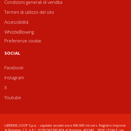
Condizioni generali di vendita
Termini di utilizzo del sito
Accessibilità
WhistleBlowing
Preferenze cookie
SOCIAL
Facebook
Instagram
X
Youtube
LIBRERIE.COOP S.p.a. - capitale sociale euro 900.000 int.vers. Registro imprese
di Bologna, C.F. e P.I.: 02591561200 REA di Bologna: 451543 ; SEDE LEGALE: via