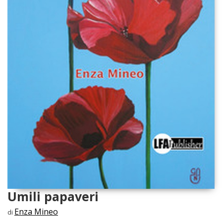
Umili papaveri
Enza Mineo
di