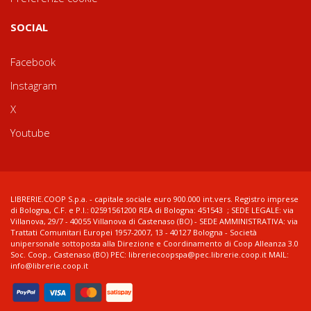
SOCIAL
Facebook
Instagram
X
Youtube
LIBRERIE.COOP S.p.a. - capitale sociale euro 900.000 int.vers. Registro imprese
di Bologna, C.F. e P.I.: 02591561200 REA di Bologna: 451543 ; SEDE LEGALE: via
Villanova, 29/7 - 40055 Villanova di Castenaso (BO) - SEDE AMMINISTRATIVA: via
Trattati Comunitari Europei 1957-2007, 13 - 40127 Bologna - Società
unipersonale sottoposta alla Direzione e Coordinamento di Coop Alleanza 3.0
Soc. Coop., Castenaso (BO) PEC: libreriecoopspa@pec.librerie.coop.it MAIL:
info@librerie.coop.it