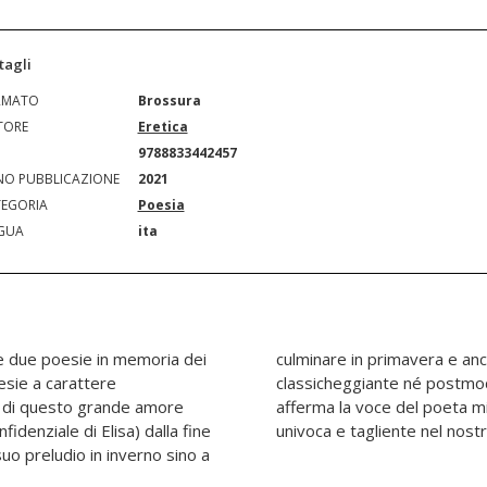
tagli
RMATO
Brossura
TORE
Eretica
N
9788833442457
O PUBBLICAZIONE
2021
EGORIA
Poesia
GUA
ita
me due poesie in memoria dei
 in estate. Lo stile è né
esie a carattere
nale. È un libro che
a di questo grande amore
rco Galvagni come forte,
idenziale di Elisa) dalla fine
univoca e tagliente nel nos
suo preludio in inverno sino a