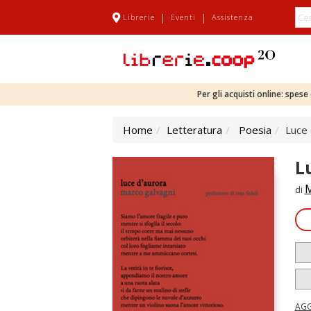
|
|
Librerie
Eventi
Assistenza
Per gli acquisti online: spes
Home
Letteratura
Poesia
Luce 
L
M
di
AGG