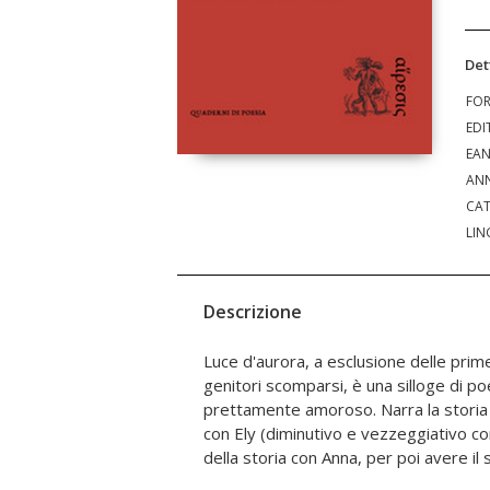
Det
FO
EDI
EA
ANN
CAT
LIN
Descrizione
Luce d'aurora, a esclusione delle pri
culminare in primavera e ancor più
genitori scomparsi, è una silloge di po
classicheggiante né postmoderno bensì tradizio
prettamente amoroso. Narra la stori
afferma la voce del poeta milanese Ma
con Ely (diminutivo e vezzeggiativo conf
della storia con Anna, per poi avere il 