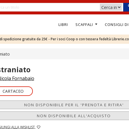
LIBRI
SCAFFALI
CONSIGLI D
e di spedizione gratuite da 25€ - Per i soci Coop o con tessera fedeltà Librerie.c
niato
straniato
icola Fornabaio
CARTACEO
NON DISPONIBILE PER IL 'PRENOTA E RITIRA'
NON DISPONIBILE ALL'ACQUISTO
IUNGI ALLA WISHLIST