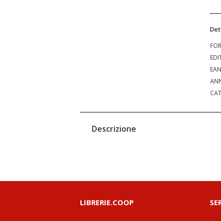
Det
FO
EDI
EA
ANN
CAT
Descrizione
LIBRERIE.COOP
SE