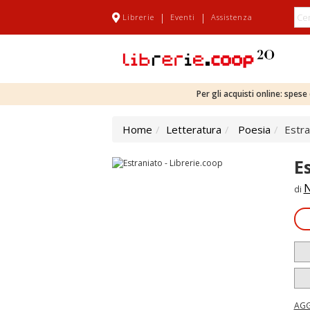
|
|
Librerie
Eventi
Assistenza
Per gli acquisti online: spes
Home
Letteratura
Poesia
Estra
E
N
di
AGG