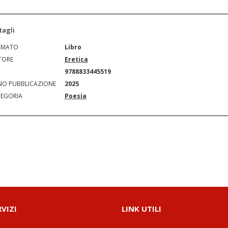
tagli
RMATO
Libro
TORE
Eretica
N
9788833445519
O PUBBLICAZIONE
2025
EGORIA
Poesia
RVIZI
LINK UTILI