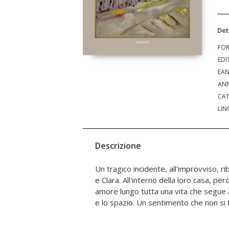
Det
FO
EDI
EA
ANN
CAT
LIN
Descrizione
Un tragico incidente, all'improvviso, rib
vulnerabilità della vita, come in tanti
e Clara. All'interno della loro casa, per
davanti al dolore che contraddistingue 
amore lungo tutta una vita che segue a 
bambini che hanno aspettato, invano, i
e lo spazio. Un sentimento che non si 