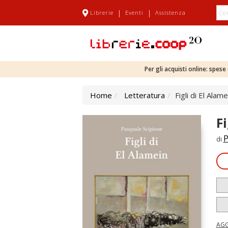
|
|
Librerie
Eventi
Assistenza
Per gli acquisti online: spes
Home
Letteratura
Figli di El Alame
F
P
di
AGG