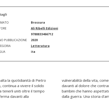
tagli
RMATO
Brossura
TORE
Ali Ribelli Edizioni
N
9788833466712
O PUBBLICAZIONE
2020
EGORIA
Letteratura
GUA
ita
alta la quotidianità di Pietro
 anni non s'era mai arrestato
ò, continua a vivere il solido
la vita delle generazioni di
tenerli uniti oltre il tempo
l ritorno dei loro genitori
ferma davanti alla
dalla guerra. Una storia d'am