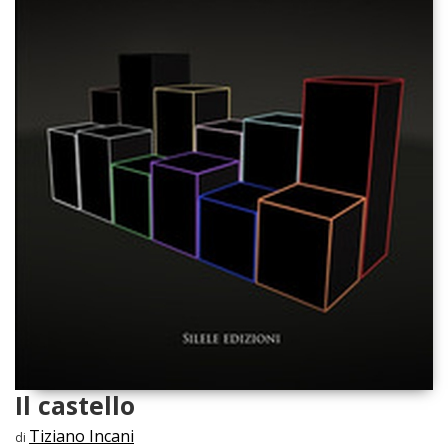
Il castello
Tiziano Incani
di