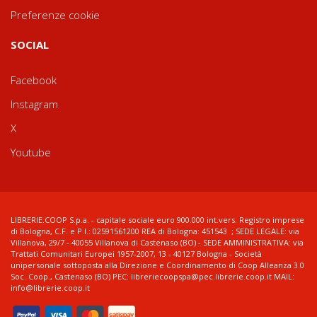
Preferenze cookie
SOCIAL
Facebook
Instagram
X
Youtube
LIBRERIE.COOP S.p.a. - capitale sociale euro 900.000 int.vers. Registro imprese
di Bologna, C.F. e P.I.: 02591561200 REA di Bologna: 451543 ; SEDE LEGALE: via
Villanova, 29/7 - 40055 Villanova di Castenaso (BO) - SEDE AMMINISTRATIVA: via
Trattati Comunitari Europei 1957-2007, 13 - 40127 Bologna - Società
unipersonale sottoposta alla Direzione e Coordinamento di Coop Alleanza 3.0
Soc. Coop., Castenaso (BO) PEC: libreriecoopspa@pec.librerie.coop.it MAIL:
info@librerie.coop.it