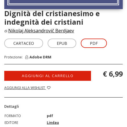
Dignità del cristianesimo e
indegnità dei cristiani
Nikolaj Aleksandrovič Berdjaev
di
CARTACEO
EPUB
PDF
Adobe DRM
Protezione:
€ 6,99
AGGIUNGI AL CARRELLO
AGGIUNGI ALLA WISHLIST
Dettagli
FORMATO
pdf
EDITORE
Lindau