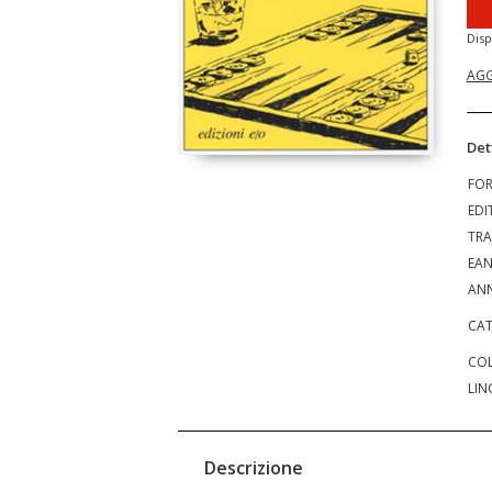
Disp
AGG
Det
FO
EDI
TRA
EA
ANN
CAT
COL
LIN
Descrizione