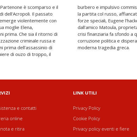
l Partenone è scomparso e il
 vendetta. Stavros riaprirà
i dell'Acropoli. Il passato
iù fedeli colleghi - Dora, ex
riemerge violentemente con
ikos l'Albanese -, nonché
sua moglie Elena,
 passato oscuro. La
i prima. Che sia il ritorno di
oir in cui dramma personale,
zzazione criminale russa e
iale si intrecciano, in una
i prima dell'assassinio di
moderna tragedia greca.
iere di ouzo di troppo, il
RVIZI
LINK UTILI
istenza e contatti
Privacy Policy
reria online
Cookie Policy
nota e ritira
Privacy policy eventi e fiere