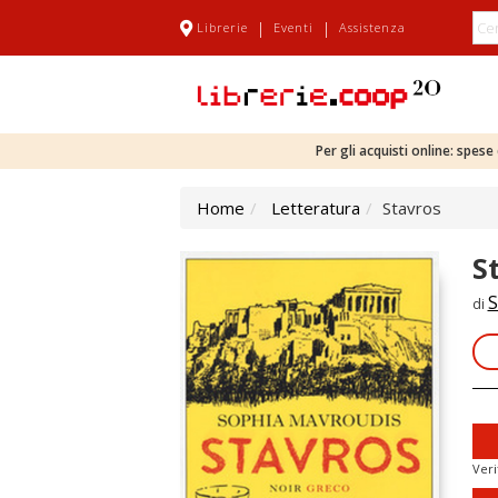
|
|
Librerie
Eventi
Assistenza
Per gli acquisti online: spes
Home
Letteratura
Stavros
S
S
di
Veri