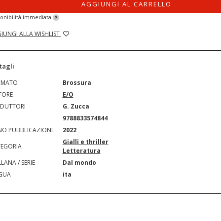
AGGIUNGI AL CARRELLO
onibilità immediata
?
IUNGI ALLA WISHLIST
tagli
RMATO
Brossura
TORE
E/O
DUTTORI
G. Zucca
N
9788833574844
O PUBBLICAZIONE
2022
Gialli e thriller
EGORIA
Letteratura
LANA / SERIE
Dal mondo
GUA
ita