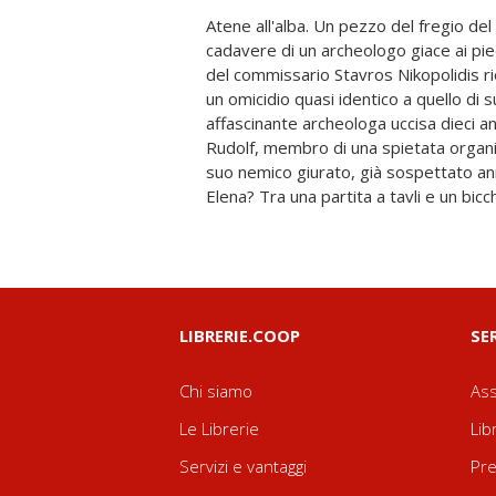
Atene all'alba. Un pezzo del fregio de
burbero e impulsivo commissario cerca
cadavere di un archeologo giace ai pied
la partita col russo, affiancato dai suoi p
del commissario Stavros Nikopolidis 
forze speciali, Eugene l'hacker e N
un omicidio quasi identico a quello di 
dall'amico Matoula, proprietario di un bar dal
affascinante archeologa uccisa dieci ann
crisi finanziaria fa sfondo a questo n
Rudolf, membro di una spietata organi
corruzione politica e disperazione soc
suo nemico giurato, già sospettato ann
Elena? Tra una partita a tavli e un bicch
LIBRERIE.COOP
SE
Chi siamo
Ass
Le Librerie
Lib
Servizi e vantaggi
Pre