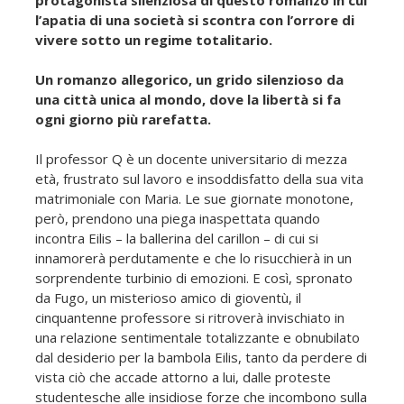
l’apatia di una società si scontra con l’orrore di
vivere sotto un regime totalitario.
Un romanzo allegorico, un grido silenzioso da
una città unica al mondo, dove la libertà si fa
ogni giorno più rarefatta.
Il professor Q è un docente universitario di mezza
età, frustrato sul lavoro e insoddisfatto della sua vita
matrimoniale con Maria. Le sue giornate monotone,
però, prendono una piega inaspettata quando
incontra Eilis – la ballerina del carillon – di cui si
innamorerà perdutamente e che lo risucchierà in un
sorprendente turbinio di emozioni. E così, spronato
da Fugo, un misterioso amico di gioventù, il
cinquantenne professore si ritroverà invischiato in
una relazione sentimentale totalizzante e obnubilato
dal desiderio per la bambola Eilis, tanto da perdere di
vista ciò che accade attorno a lui, dalle proteste
studentesche alle insidiose forze che incombono sulla