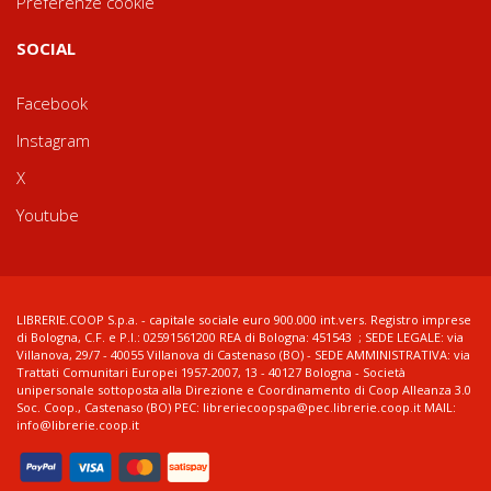
Preferenze cookie
SOCIAL
Facebook
Instagram
X
Youtube
LIBRERIE.COOP S.p.a. - capitale sociale euro 900.000 int.vers. Registro imprese
di Bologna, C.F. e P.I.: 02591561200 REA di Bologna: 451543 ; SEDE LEGALE: via
Villanova, 29/7 - 40055 Villanova di Castenaso (BO) - SEDE AMMINISTRATIVA: via
Trattati Comunitari Europei 1957-2007, 13 - 40127 Bologna - Società
unipersonale sottoposta alla Direzione e Coordinamento di Coop Alleanza 3.0
Soc. Coop., Castenaso (BO) PEC: libreriecoopspa@pec.librerie.coop.it MAIL:
info@librerie.coop.it