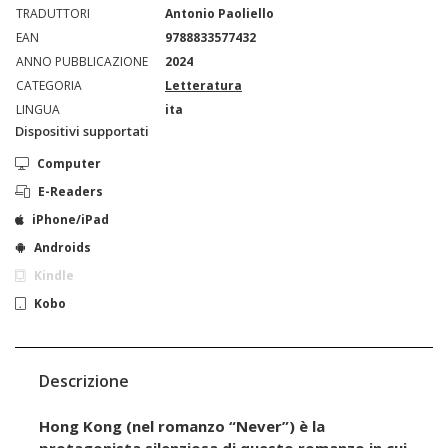
TRADUTTORI
Antonio Paoliello
EAN
9788833577432
ANNO PUBBLICAZIONE
2024
CATEGORIA
Letteratura
LINGUA
ita
Dispositivi supportati
Computer
E-Readers
iPhone/iPad
Androids
Kindle
Kobo
Descrizione
Hong Kong (nel romanzo “Never”) è la
protagonista silenziosa di questo romanzo in cui