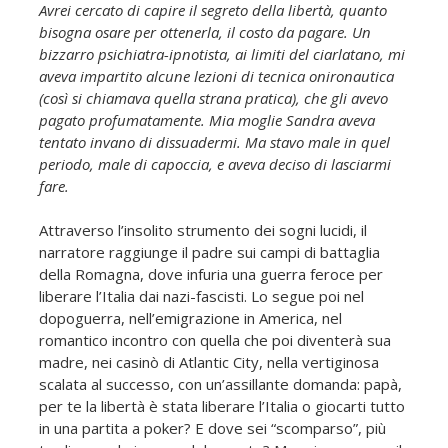
Avrei cercato di capire il segreto della libertà, quanto
bisogna osare per ottenerla, il costo da pagare. Un
bizzarro psichiatra-ipnotista, ai limiti del ciarlatano, mi
aveva impartito alcune lezioni di tecnica onironautica
(così si chiamava quella strana pratica), che gli avevo
pagato profumatamente. Mia moglie Sandra aveva
tentato invano di dissuadermi. Ma stavo male in quel
periodo, male di capoccia, e aveva deciso di lasciarmi
fare.
Attraverso l’insolito strumento dei sogni lucidi, il
narratore raggiunge il padre sui campi di battaglia
della Romagna, dove infuria una guerra feroce per
liberare l’Italia dai nazi-fascisti. Lo segue poi nel
dopoguerra, nell’emigrazione in America, nel
romantico incontro con quella che poi diventerà sua
madre, nei casinò di Atlantic City, nella vertiginosa
scalata al successo, con un’assillante domanda: papà,
per te la libertà è stata liberare l’Italia o giocarti tutto
in una partita a poker? E dove sei “scomparso”, più