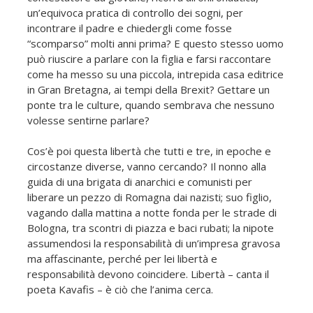
un’equivoca pratica di controllo dei sogni, per
incontrare il padre e chiedergli come fosse
“scomparso” molti anni prima? E questo stesso uomo
può riuscire a parlare con la figlia e farsi raccontare
come ha messo su una piccola, intrepida casa editrice
in Gran Bretagna, ai tempi della Brexit? Gettare un
ponte tra le culture, quando sembrava che nessuno
volesse sentirne parlare?
Cos’è poi questa libertà che tutti e tre, in epoche e
circostanze diverse, vanno cercando? Il nonno alla
guida di una brigata di anarchici e comunisti per
liberare un pezzo di Romagna dai nazisti; suo figlio,
vagando dalla mattina a notte fonda per le strade di
Bologna, tra scontri di piazza e baci rubati; la nipote
assumendosi la responsabilità di un’impresa gravosa
ma affascinante, perché per lei libertà e
responsabilità devono coincidere. Libertà – canta il
poeta Kavafis – è ciò che l’anima cerca.