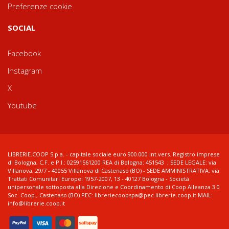
Preferenze cookie
SOCIAL
Facebook
Instagram
X
Youtube
LIBRERIE.COOP S.p.a. - capitale sociale euro 900.000 int.vers. Registro imprese
di Bologna, C.F. e P.I.: 02591561200 REA di Bologna: 451543 ; SEDE LEGALE: via
Villanova, 29/7 - 40055 Villanova di Castenaso (BO) - SEDE AMMINISTRATIVA: via
Trattati Comunitari Europei 1957-2007, 13 - 40127 Bologna - Società
unipersonale sottoposta alla Direzione e Coordinamento di Coop Alleanza 3.0
Soc. Coop., Castenaso (BO) PEC: libreriecoopspa@pec.librerie.coop.it MAIL:
info@librerie.coop.it