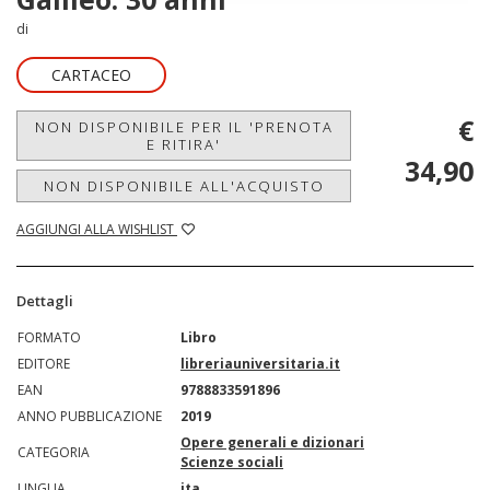
di
CARTACEO
€
NON DISPONIBILE PER IL 'PRENOTA
E RITIRA'
34,90
NON DISPONIBILE ALL'ACQUISTO
AGGIUNGI ALLA WISHLIST
Dettagli
FORMATO
Libro
EDITORE
libreriauniversitaria.it
EAN
9788833591896
ANNO PUBBLICAZIONE
2019
Opere generali e dizionari
CATEGORIA
Scienze sociali
LINGUA
ita