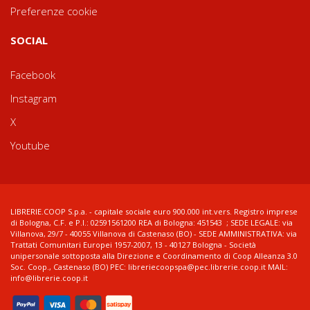
Preferenze cookie
SOCIAL
Facebook
Instagram
X
Youtube
LIBRERIE.COOP S.p.a. - capitale sociale euro 900.000 int.vers. Registro imprese
di Bologna, C.F. e P.I.: 02591561200 REA di Bologna: 451543 ; SEDE LEGALE: via
Villanova, 29/7 - 40055 Villanova di Castenaso (BO) - SEDE AMMINISTRATIVA: via
Trattati Comunitari Europei 1957-2007, 13 - 40127 Bologna - Società
unipersonale sottoposta alla Direzione e Coordinamento di Coop Alleanza 3.0
Soc. Coop., Castenaso (BO) PEC: libreriecoopspa@pec.librerie.coop.it MAIL:
info@librerie.coop.it