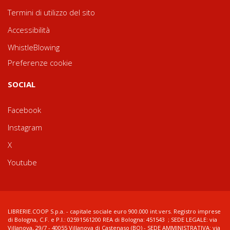
Termini di utilizzo del sito
Accessibilità
WhistleBlowing
Preferenze cookie
SOCIAL
Facebook
Instagram
X
Youtube
LIBRERIE.COOP S.p.a. - capitale sociale euro 900.000 int.vers. Registro imprese
di Bologna, C.F. e P.I.: 02591561200 REA di Bologna: 451543 ; SEDE LEGALE: via
Villanova, 29/7 - 40055 Villanova di Castenaso (BO) - SEDE AMMINISTRATIVA: via