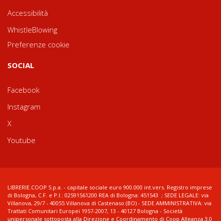
Accessibilità
WhistleBlowing
Preferenze cookie
SOCIAL
Facebook
Instagram
X
Youtube
LIBRERIE.COOP S.p.a. - capitale sociale euro 900.000 int.vers. Registro imprese
di Bologna, C.F. e P.I.: 02591561200 REA di Bologna: 451543 ; SEDE LEGALE: via
Villanova, 29/7 - 40055 Villanova di Castenaso (BO) - SEDE AMMINISTRATIVA: via
Trattati Comunitari Europei 1957-2007, 13 - 40127 Bologna - Società
unipersonale sottoposta alla Direzione e Coordinamento di Coop Alleanza 3.0