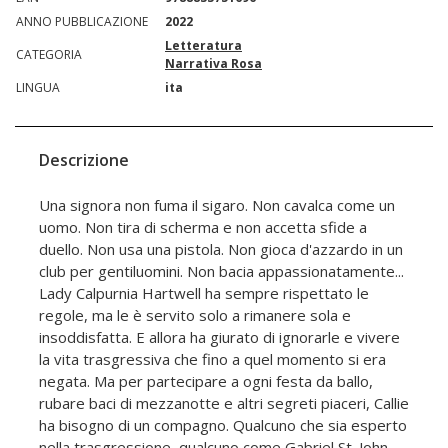
ANNO PUBBLICAZIONE
2022
Letteratura
CATEGORIA
Narrativa Rosa
LINGUA
ita
Descrizione
Una signora non fuma il sigaro. Non cavalca come un
uomo. Non tira di scherma e non accetta sfide a
duello. Non usa una pistola. Non gioca d'azzardo in un
club per gentiluomini. Non bacia appassionatamente...
Lady Calpurnia Hartwell ha sempre rispettato le
regole, ma le è servito solo a rimanere sola e
insoddisfatta. E allora ha giurato di ignorarle e vivere
la vita trasgressiva che fino a quel momento si era
negata. Ma per partecipare a ogni festa da ballo,
rubare baci di mezzanotte e altri segreti piaceri, Callie
ha bisogno di un compagno. Qualcuno che sia esperto
nella trasgressione, qualcuno come Gabriel St. John,