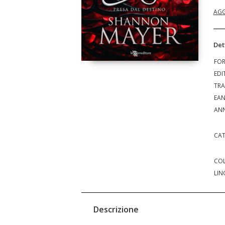
AGG
Det
FO
EDI
TRA
EA
ANN
CAT
COL
LIN
Descrizione