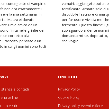
 a un contingente di vampiri e
alla Squid Game decisamente
lfa non era esattamente il
na molto affilata, del mio
rrere la mia settimana. In
zionale di ottimismo, i piani
arte. Ma avrei dovuto
iore amico sono in pieno
vare il mio amico da un
esercito dei vampiri e il
ono finita nelle grinfie dei
iammano a tal punto da
n un corsetto alla
 tocco è davvero ciò
el Raccolto: pensate a un
che voglio.
 in cui gli uomini sono tutti
RVIZI
LINK UTILI
istenza e contatti
Privacy Policy
reria online
Cookie Policy
nota e ritira
Privacy policy eventi e fiere