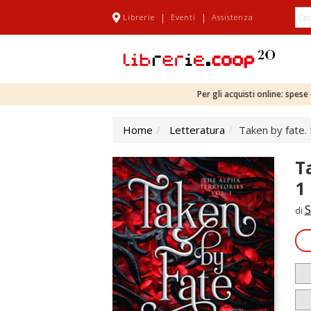
|
|
Librerie
Eventi
Assistenza
Per gli acquisti online: spes
Home
Letteratura
Taken by fate. 
T
1
S
di