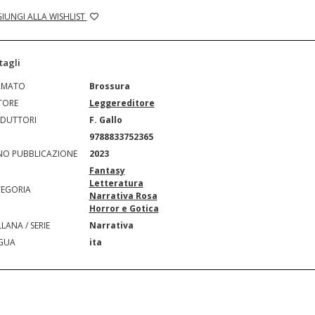
IUNGI ALLA WISHLIST
tagli
RMATO
Brossura
TORE
Leggereditore
DUTTORI
F. Gallo
N
9788833752365
O PUBBLICAZIONE
2023
Fantasy
Letteratura
EGORIA
Narrativa Rosa
Horror e Gotica
LANA / SERIE
Narrativa
GUA
ita