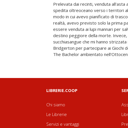
Prelevata dai recinti, venduta all'asta
vampiri; aggiungete poi un elemento 
spedita oltreoceano verso i territori a
terrificante. Armata solo di una forci
modo in cui avevo pianificato di trasco
discutibile fascino e di una quantità irra
realtà, avevo previsto solo la prima p
per far uscire vivi sia me che il mio migl
essere venduta ai lupi mannari per sal
fermento. Questo finché il generale dell'
destino peggiore della morte. Invece, s
suo sguardo ardente non mi inf
succhiasangue che mi hanno strizzata i
domandarmi se, dopotutto, sfuggire al suo
Bridgerton per partecipare ai Giochi d
The Bachelor ambientato nell'Ottocento
LIBRERIE.COOP
SE
Chi siamo
Ass
Le Librerie
Lib
Servizi e vantaggi
Pre