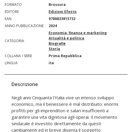
FORMATO
Brossura
EDITORE
Edizioni Efesto
EAN
9788833815732
ANNO PUBBLICAZIONE
2024
Economia, finanza e marketing
Attualità e politica
CATEGORIA
Biografie
Storia
COLLANA / SERIE
Prima Repubblica
LINGUA
ita
Descrizione
Negli anni Cinquanta l'Italia vive un intenso sviluppo
economico, ma il benessere è mal distribuito: enormi
profitti per gli imprenditori e salari insufficienti a
garantire una vita dignitosa agli operai. Il movimento
sindacale è investito direttamente da questi
cambiamenti ed in breve diventa il soggetto