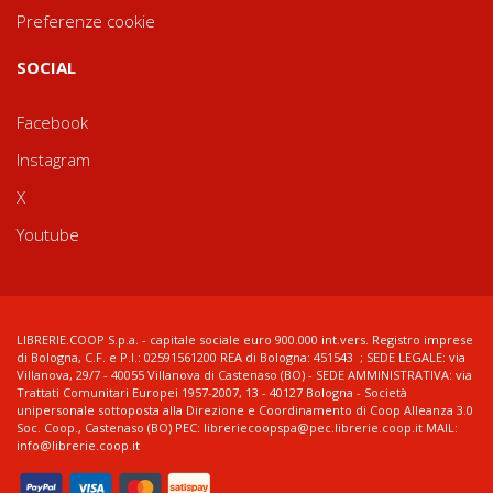
Preferenze cookie
SOCIAL
Facebook
Instagram
X
Youtube
LIBRERIE.COOP S.p.a. - capitale sociale euro 900.000 int.vers. Registro imprese
di Bologna, C.F. e P.I.: 02591561200 REA di Bologna: 451543 ; SEDE LEGALE: via
Villanova, 29/7 - 40055 Villanova di Castenaso (BO) - SEDE AMMINISTRATIVA: via
Trattati Comunitari Europei 1957-2007, 13 - 40127 Bologna - Società
unipersonale sottoposta alla Direzione e Coordinamento di Coop Alleanza 3.0
Soc. Coop., Castenaso (BO) PEC: libreriecoopspa@pec.librerie.coop.it MAIL:
info@librerie.coop.it