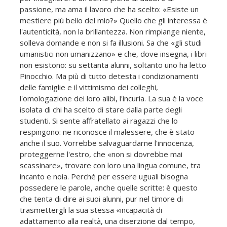
passione, ma ama il lavoro che ha scelto: «Esiste un
mestiere più bello del mio?» Quello che gli interessa è
l'autenticità, non la brillantezza. Non rimpiange niente,
solleva domande e non si fa illusioni. Sa che «gli studi
umanistici non umanizzano» e che, dove insegna, i libri
non esistono: su settanta alunni, soltanto uno ha letto
Pinocchio. Ma più di tutto detesta i condizionamenti
delle famiglie e il vittimismo dei colleghi,
l'omologazione dei loro alibi, l'incuria. La sua è la voce
isolata di chi ha scelto di stare dalla parte degli
studenti. Si sente affratellato ai ragazzi che lo
respingono: ne riconosce il malessere, che è stato
anche il suo. Vorrebbe salvaguardarne l'innocenza,
proteggerne l'estro, che «non si dovrebbe mai
scassinare», trovare con loro una lingua comune, tra
incanto e noia. Perché per essere uguali bisogna
possedere le parole, anche quelle scritte: è questo
che tenta di dire ai suoi alunni, pur nel timore di
trasmettergli la sua stessa «incapacità di
adattamento alla realtà, una diserzione dal tempo,