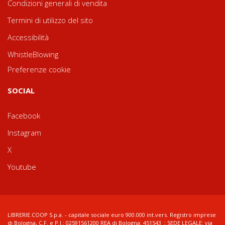
Condizioni generali di vendita
Termini di utilizzo del sito
Accessibilità
WhistleBlowing
Preferenze cookie
SOCIAL
Facebook
Instagram
X
Youtube
LIBRERIE.COOP S.p.a. - capitale sociale euro 900.000 int.vers. Registro imprese
di Bologna, C.F. e P.I.: 02591561200 REA di Bologna: 451543 ; SEDE LEGALE: via