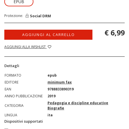
EPUB
Social DRM
Protezione:
€ 6,99
AGGIUNGI AL CARRELLO
AGGIUNGI ALLA WISHLIST
Dettagli
FORMATO
epub
EDITORE
minimum fax
EAN
9788833890319
ANNO PUBBLICAZIONE
2019
Pedagogia e discipline educative
CATEGORIA
Biografie
LINGUA
ita
Dispositivi supportati