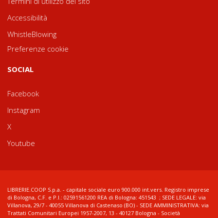
Termini di utilizzo del sito
Accessibilità
WhistleBlowing
Preferenze cookie
SOCIAL
Facebook
Instagram
X
Youtube
LIBRERIE.COOP S.p.a. - capitale sociale euro 900.000 int.vers. Registro imprese
di Bologna, C.F. e P.I.: 02591561200 REA di Bologna: 451543 ; SEDE LEGALE: via
Villanova, 29/7 - 40055 Villanova di Castenaso (BO) - SEDE AMMINISTRATIVA: via
Trattati Comunitari Europei 1957-2007, 13 - 40127 Bologna - Società