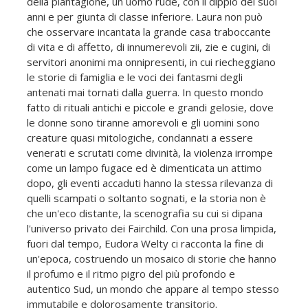
della piantagione, un uomo rude, con il dippio dei suoi
anni e per giunta di classe inferiore. Laura non può
che osservare incantata la grande casa traboccante
di vita e di affetto, di innumerevoli zii, zie e cugini, di
servitori anonimi ma onnipresenti, in cui riecheggiano
le storie di famiglia e le voci dei fantasmi degli
antenati mai tornati dalla guerra. In questo mondo
fatto di rituali antichi e piccole e grandi gelosie, dove
le donne sono tiranne amorevoli e gli uomini sono
creature quasi mitologiche, condannati a essere
venerati e scrutati come divinità, la violenza irrompe
come un lampo fugace ed è dimenticata un attimo
dopo, gli eventi accaduti hanno la stessa rilevanza di
quelli scampati o soltanto sognati, e la storia non è
che un'eco distante, la scenografia su cui si dipana
l'universo privato dei Fairchild. Con una prosa limpida,
fuori dal tempo, Eudora Welty ci racconta la fine di
un'epoca, costruendo un mosaico di storie che hanno
il profumo e il ritmo pigro del più profondo e
autentico Sud, un mondo che appare al tempo stesso
immutabile e dolorosamente transitorio.