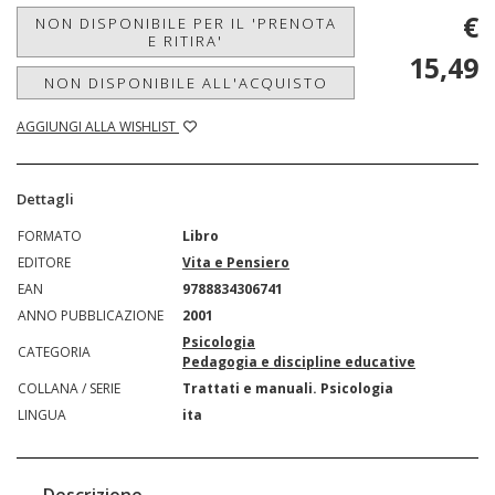
€
NON DISPONIBILE PER IL 'PRENOTA
E RITIRA'
15,49
NON DISPONIBILE ALL'ACQUISTO
AGGIUNGI ALLA WISHLIST
Dettagli
FORMATO
Libro
EDITORE
Vita e Pensiero
EAN
9788834306741
ANNO PUBBLICAZIONE
2001
Psicologia
CATEGORIA
Pedagogia e discipline educative
COLLANA / SERIE
Trattati e manuali. Psicologia
LINGUA
ita
Descrizione