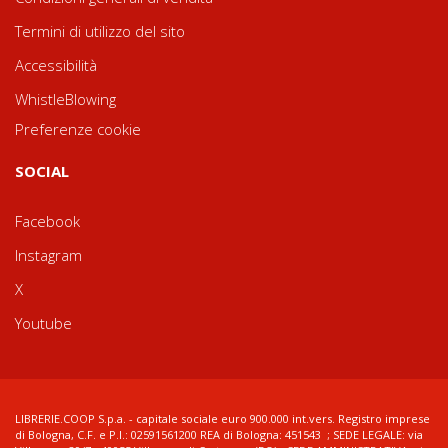
Termini di utilizzo del sito
Accessibilità
WhistleBlowing
Preferenze cookie
SOCIAL
Facebook
Instagram
X
Youtube
LIBRERIE.COOP S.p.a. - capitale sociale euro 900.000 int.vers. Registro imprese
di Bologna, C.F. e P.I.: 02591561200 REA di Bologna: 451543 ; SEDE LEGALE: via