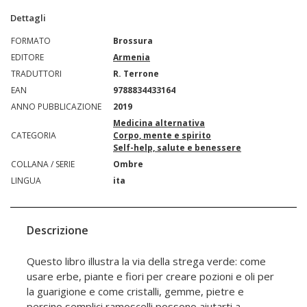
Dettagli
FORMATO
Brossura
EDITORE
Armenia
TRADUTTORI
R. Terrone
EAN
9788834433164
ANNO PUBBLICAZIONE
2019
Medicina alternativa
CATEGORIA
Corpo, mente e spirito
Self-help, salute e benessere
COLLANA / SERIE
Ombre
LINGUA
ita
Descrizione
Questo libro illustra la via della strega verde: come
usare erbe, piante e fiori per creare pozioni e oli per
la guarigione e come cristalli, gemme, pietre e
persino semplici ramoscelli possono aiutarti a