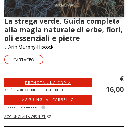
La strega verde. Guida completa
alla magia naturale di erbe, fiori,
oli essenziali e pietre
Arin Murphy-Hiscock
di
CARTACEO
€
PRENOTA UNA COPIA
16,00
Verifica la disponibilità nella tua libreria
AGGIUNGI AL CARRELLO
Disponibilità immediata
?
AGGIUNGI ALLA WISHLIST