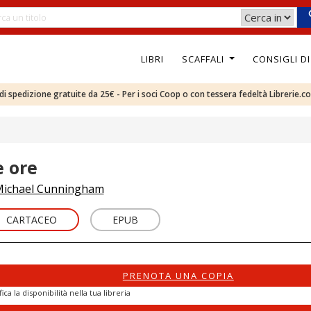
LIBRI
SCAFFALI
CONSIGLI D
e di spedizione gratuite da 25€ - Per i soci Coop o con tessera fedeltà Librerie.c
e ore
ichael Cunningham
CARTACEO
EPUB
PRENOTA UNA COPIA
fica la disponibilità nella tua libreria