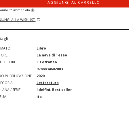
AGGIUNGI AL CARRELLO
onibilità immediata
?
IUNGI ALLA WISHLIST
tagli
RMATO
Libro
TORE
La nave di Teseo
DUTTORI
I. Cotroneo
N
9788834602003
O PUBBLICAZIONE
2020
EGORIA
Letteratura
LANA / SERIE
I delfini. Best seller
GUA
ita