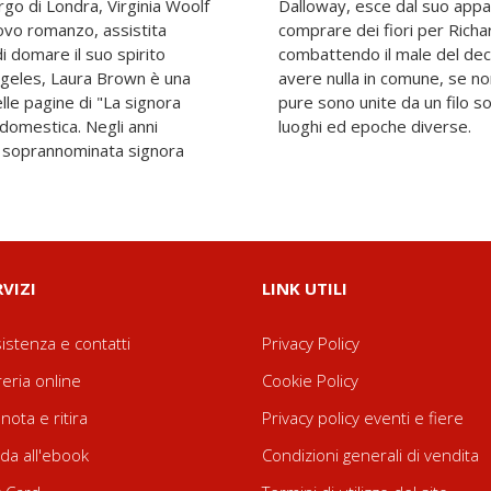
go di Londra, Virginia Woolf
 nel Greenwich Village per
nuovo romanzo, assistita
 amico poeta che sta
 domare il suo spirito
donne che sembrano non
Angeles, Laura Brown è una
o di Virginia Woolf, e che
lle pagine di "La signora
a le loro storie attraverso
 domestica. Negli anni
luoghi ed epoche diverse.
, soprannominata signora
RVIZI
LINK UTILI
istenza e contatti
Privacy Policy
reria online
Cookie Policy
nota e ritira
Privacy policy eventi e fiere
da all'ebook
Condizioni generali di vendita