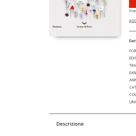
Disp
AGG
Det
FO
EDI
TRA
EA
ANN
CAT
COL
LIN
Descrizione