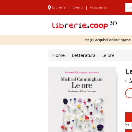
|
|
Librerie
Eventi
Assistenza
Per gli acquisti online: spes
Home
Letteratura
Le ore
L
M
di
Veri