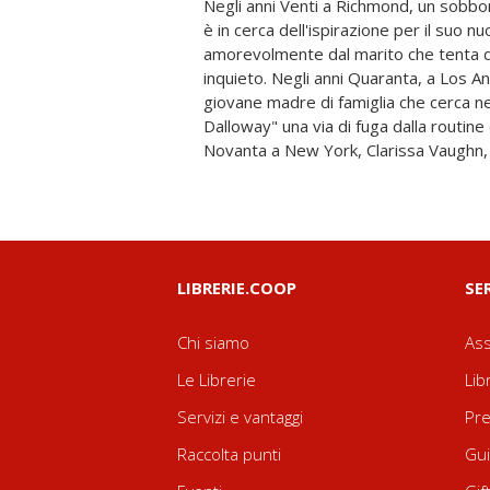
Negli anni Venti a Richmond, un sobbor
Dalloway, esce dal suo appartamento
è in cerca dell'ispirazione per il suo 
comprare dei fiori per Richard, un
amorevolmente dal marito che tenta di
combattendo il male del decennio. Tre 
inquieto. Negli anni Quaranta, a Los 
avere nulla in comune, se non il romanz
giovane madre di famiglia che cerca ne
pure sono unite da un filo sottile che leg
Dalloway" una via di fuga dalla routine
Novanta a New York, Clarissa Vaughn
LIBRERIE.COOP
SE
Chi siamo
Ass
Le Librerie
Lib
Servizi e vantaggi
Pre
Raccolta punti
Gui