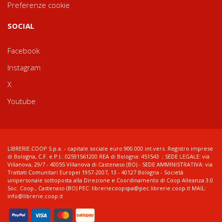
Preferenze cookie
SOCIAL
Facebook
Instagram
X
Youtube
LIBRERIE.COOP S.p.a. - capitale sociale euro 900.000 int.vers. Registro imprese
di Bologna, C.F. e P.I.: 02591561200 REA di Bologna: 451543 ; SEDE LEGALE: via
Villanova, 29/7 - 40055 Villanova di Castenaso (BO) - SEDE AMMINISTRATIVA: via
Trattati Comunitari Europei 1957-2007, 13 - 40127 Bologna - Società
unipersonale sottoposta alla Direzione e Coordinamento di Coop Alleanza 3.0
Soc. Coop., Castenaso (BO) PEC: libreriecoopspa@pec.librerie.coop.it MAIL:
info@librerie.coop.it