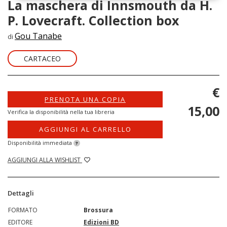
La maschera di Innsmouth da H.
P. Lovecraft. Collection box
Gou Tanabe
di
CARTACEO
€
PRENOTA UNA COPIA
15,00
Verifica la disponibilità nella tua libreria
AGGIUNGI AL CARRELLO
Disponibilità immediata
?
AGGIUNGI ALLA WISHLIST
Dettagli
FORMATO
Brossura
EDITORE
Edizioni BD