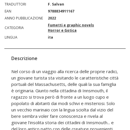
TRADUTTORI
F. Salvan
EAN
9788834911167
ANNO PUBBLICAZIONE
2022
Fumetti e graphic novels
CATEGORIA
Horror e Gotica
LINGUA
ita
Descrizione
Nel corso di un viaggio alla ricerca delle proprie radici,
un giovane turista sta visitando le caratteristiche città
portuali del Massachusetts, delle quali la sua famiglia
è originaria. Giunto nella cittadina di Innsmouth, il
ragazzo si trova però di fronte a un luogo cupo e
popolato di abitanti dai modi schivi e misteriosi. Solo
un vecchio marinaio con la lingua sciolta dal vizio del
bere sembra voler fare conoscenza e rivela al
giovane l'insolita storia dei cittadini di Innsmouth... e
del loro antico patto con delle creature provenienti