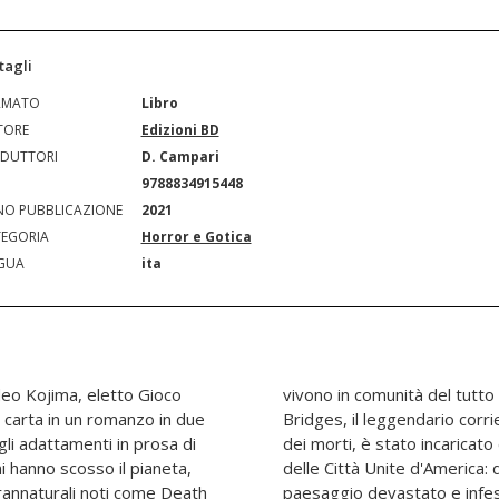
tagli
RMATO
Libro
TORE
Edizioni BD
DUTTORI
D. Campari
N
9788834915448
O PUBBLICAZIONE
2021
EGORIA
Horror e Gotica
GUA
ita
deo Kojima, eletto Gioco
na dall'altra. Sam Porter
a carta in un romanzo in due
 potere di tornare dal mondo
gli adattamenti in prosa di
sione critica dal Presidente
i hanno scosso il pianeta,
aggiare attraverso questo
rannaturali noti come Death
minacce ultraterrene, per