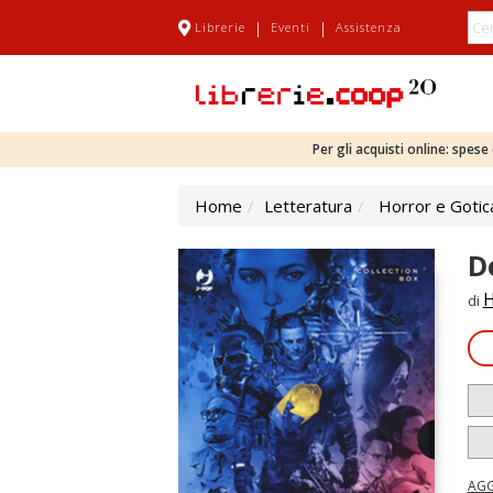
|
|
Librerie
Eventi
Assistenza
Per gli acquisti online: spes
Home
Letteratura
Horror e Gotic
D
H
di
AGG