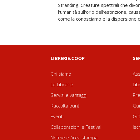
Stranding. Creature spettrali che divor
rimettere in contatto città e persone e 
l'umanità sull'orlo dell'estinzione, caus
come la conosciamo e la dispersione d
LIBRERIE.COOP
SE
Chi siamo
Ass
Le Librerie
Lib
Servizi e vantaggi
Pre
Raccolta punti
Gui
Eventi
Gif
Collaborazioni e Festival
Isc
Notizie e Area stampa