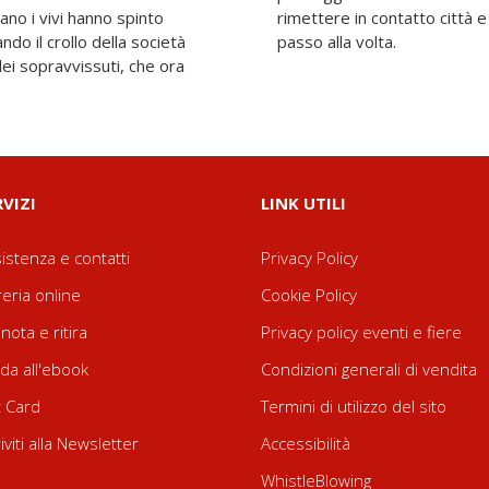
ano i vivi hanno spinto
ricostruire l'America un
ando il crollo della società
passo alla volta.
ei sopravvissuti, che ora
RVIZI
LINK UTILI
istenza e contatti
Privacy Policy
reria online
Cookie Policy
nota e ritira
Privacy policy eventi e fiere
da all'ebook
Condizioni generali di vendita
t Card
Termini di utilizzo del sito
riviti alla Newsletter
Accessibilità
WhistleBlowing