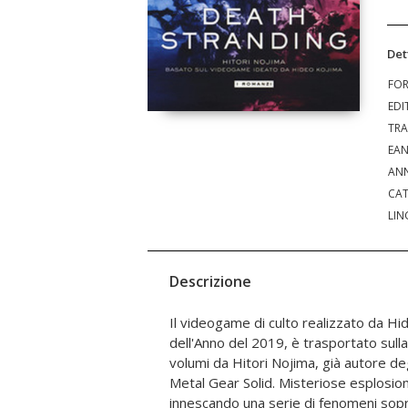
Det
FO
EDI
TRA
EA
ANN
CAT
LIN
Descrizione
Il videogame di culto realizzato da Hi
vivono in comunità del tutto isolate l'u
dell'Anno del 2019, è trasportato sull
Bridges, il leggendario corriere con il
volumi da Hitori Nojima, già autore de
dei morti, è stato incaricato di una mis
Metal Gear Solid. Misteriose esplosion
delle Città Unite d'America: dovrà vi
innescando una serie di fenomeni sop
paesaggio devastato e infestato di 