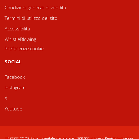
Condizioni generali di vendita
Termini di utilizzo del sito
Accessibilità
WhistleBlowing
Preferenze cookie
SOCIAL
Facebook
Instagram
X
Youtube
LIBRERIE.COOP S.p.a. - capitale sociale euro 900.000 int.vers. Registro imprese