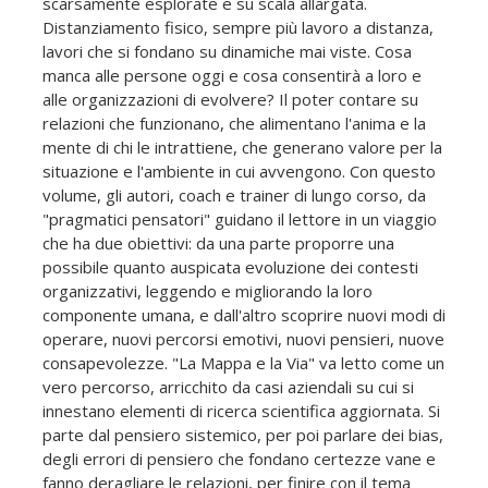
scarsamente esplorate e su scala allargata.
Distanziamento fisico, sempre più lavoro a distanza,
lavori che si fondano su dinamiche mai viste. Cosa
manca alle persone oggi e cosa consentirà a loro e
alle organizzazioni di evolvere? Il poter contare su
relazioni che funzionano, che alimentano l'anima e la
mente di chi le intrattiene, che generano valore per la
situazione e l'ambiente in cui avvengono. Con questo
volume, gli autori, coach e trainer di lungo corso, da
"pragmatici pensatori" guidano il lettore in un viaggio
che ha due obiettivi: da una parte proporre una
possibile quanto auspicata evoluzione dei contesti
organizzativi, leggendo e migliorando la loro
componente umana, e dall'altro scoprire nuovi modi di
operare, nuovi percorsi emotivi, nuovi pensieri, nuove
consapevolezze. "La Mappa e la Via" va letto come un
vero percorso, arricchito da casi aziendali su cui si
innestano elementi di ricerca scientifica aggiornata. Si
parte dal pensiero sistemico, per poi parlare dei bias,
degli errori di pensiero che fondano certezze vane e
fanno deragliare le relazioni, per finire con il tema