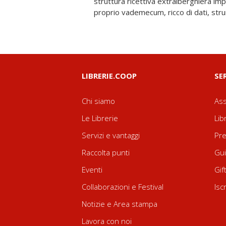
struttura ricettiva extralberghiera imp
proprio vademecum, ricco di dati, stru
LIBRERIE.COOP
SE
Chi siamo
Ass
Le Librerie
Lib
Servizi e vantaggi
Pre
Raccolta punti
Gui
Eventi
Gif
Collaborazioni e Festival
Isc
Notizie e Area stampa
Lavora con noi