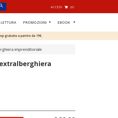
ACCEDI
(0)
I LETTURA
PROMOZIONI
EBOOK
oop gratuite a partire da 19€.
erghiera imprenditoriale
 extralberghiera