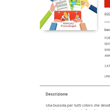
AGG
Det
FO
EDI
EA
ANN
CAT
LIN
Descrizione
Una bussola per tutti coloro che desi
base per avviare l'attività e gesti