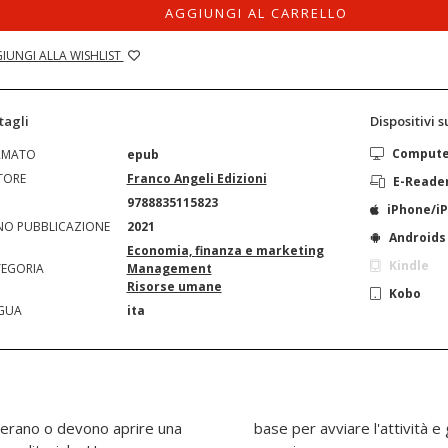
AGGIUNGI AL CARRELLO
IUNGI ALLA WISHLIST
tagli
Dispositivi 
Comput
RMATO
epub
TORE
Franco Angeli Edizioni
E-Reade
N
9788835115823
iPhone/i
O PUBBLICAZIONE
2021
Androids
Economia, finanza e marketing
Kindle
EGORIA
Management
Risorse umane
Kobo
GUA
ita
derano o devono aprire una
rla con una consapevolezza