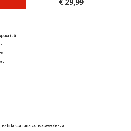
€ 29,99
supportati
er
rs
Pad