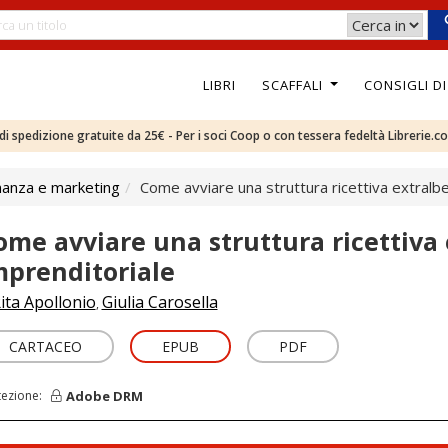
LIBRI
SCAFFALI
CONSIGLI D
e di spedizione gratuite da 25€ - Per i soci Coop o con tessera fedeltà Librerie.c
nanza e marketing
Come avviare una struttura ricettiva extralb
ome avviare una struttura ricettiva
mprenditoriale
ita Apollonio
Giulia Carosella
,
CARTACEO
EPUB
PDF
Adobe DRM
tezione: