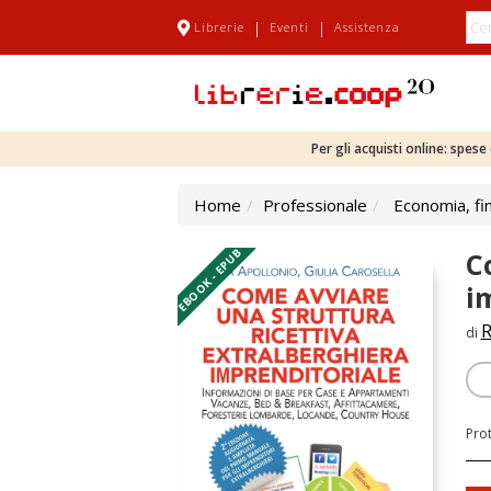
|
|
Librerie
Eventi
Assistenza
Per gli acquisti online: spes
Home
Professionale
Economia, fi
EBOOK - EPUB
C
i
R
di
Pro