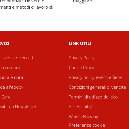
renditoriale. Un vero e
maggiore.
menti e metodi di lavoro di
RVIZI
LINK UTILI
istenza e contatti
Privacy Policy
reria online
Cookie Policy
nota e ritira
Privacy policy eventi e fiere
da all'ebook
Condizioni generali di vendita
t Card
Termini di utilizzo del sito
riviti alla Newsletter
Accessibilità
WhistleBlowing
Preferenze cookie