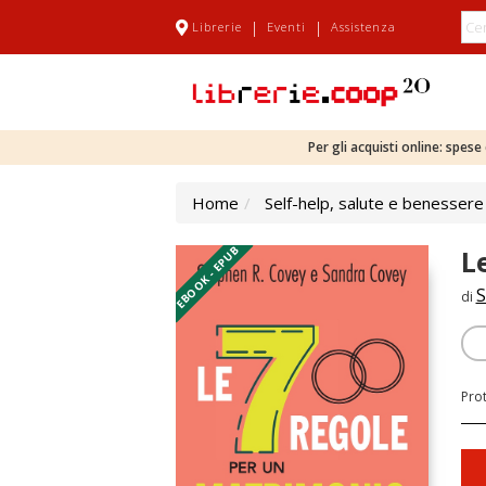
|
|
Librerie
Eventi
Assistenza
Per gli acquisti online: spes
Home
Self-help, salute e benessere
EBOOK - EPUB
L
S
di
Pro