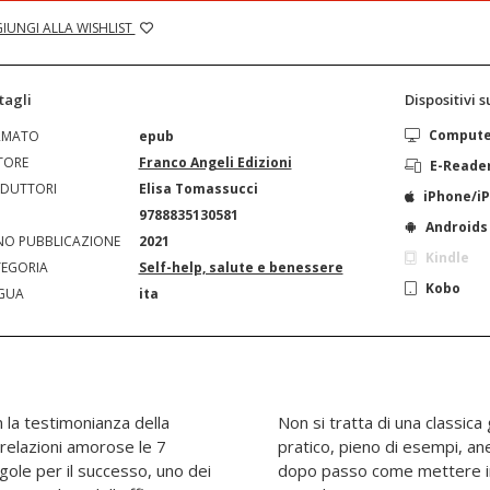
IUNGI ALLA WISHLIST
tagli
Dispositivi 
Comput
RMATO
epub
TORE
Franco Angeli Edizioni
E-Reade
DUTTORI
Elisa Tomassucci
iPhone/i
N
9788835130581
Androids
O PUBBLICAZIONE
2021
Kindle
EGORIA
Self-help, salute e benessere
Kobo
GUA
ita
 la testimonianza della
relazioni, ma di un libro
 relazioni amorose le 7
ercizi, che mostra passo
gole per il successo, uno dei
ca le 7 Regole nella vita