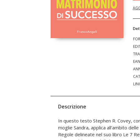
AGG
Det
FO
EDI
TRA
EA
ANN
CAT
LIN
Descrizione
In questo testo Stephen R. Covey, con
Non si tratta di una classica guida alle 
moglie Sandra, applica all'ambito delle
pratico, pieno di esempi, aneddoti ed es
Regole delineate nel suo libro Le 7 Re
dopo passo come mettere in prati