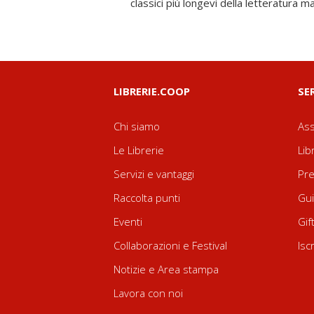
classici più longevi della letteratura ma
LIBRERIE.COOP
SE
Chi siamo
Ass
Le Librerie
Lib
Servizi e vantaggi
Pre
Raccolta punti
Gui
Eventi
Gif
Collaborazioni e Festival
Isc
Notizie e Area stampa
Lavora con noi