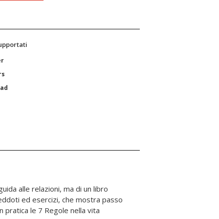
supportati
er
rs
Pad