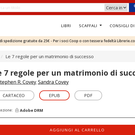
LIBRI
SCAFFALI
CONSIGLI D
e di spedizione gratuite da 25€ - Per i soci Coop o con tessera fedeltà Librerie.c
Le 7 regole per un matrimonio di successo
e 7 regole per un matrimonio di suc
tephen R. Covey
Sandra Covey
,
CARTACEO
EPUB
PDF
Adobe DRM
tezione:
AGGIUNGI AL CARRELLO