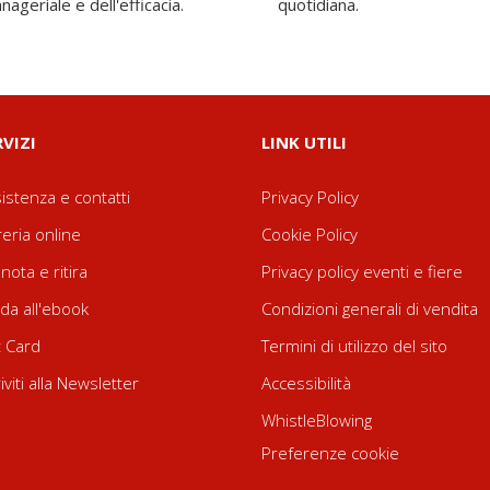
nageriale e dell'efficacia.
quotidiana.
RVIZI
LINK UTILI
istenza e contatti
Privacy Policy
reria online
Cookie Policy
nota e ritira
Privacy policy eventi e fiere
da all'ebook
Condizioni generali di vendita
t Card
Termini di utilizzo del sito
riviti alla Newsletter
Accessibilità
WhistleBlowing
Preferenze cookie