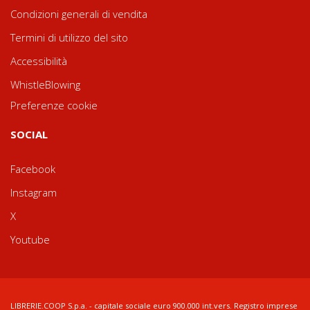
Condizioni generali di vendita
Termini di utilizzo del sito
Accessibilità
WhistleBlowing
Preferenze cookie
SOCIAL
Facebook
Instagram
X
Youtube
LIBRERIE.COOP S.p.a. - capitale sociale euro 900.000 int.vers. Registro imprese