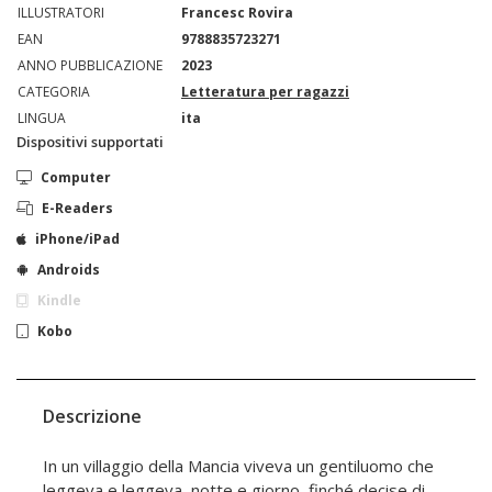
ILLUSTRATORI
Francesc Rovira
EAN
9788835723271
ANNO PUBBLICAZIONE
2023
CATEGORIA
Letteratura per ragazzi
LINGUA
ita
Dispositivi supportati
Computer
E-Readers
iPhone/iPad
Androids
Kindle
Kobo
Descrizione
In un villaggio della Mancia viveva un gentiluomo che
leggeva e leggeva, notte e giorno, finché decise di