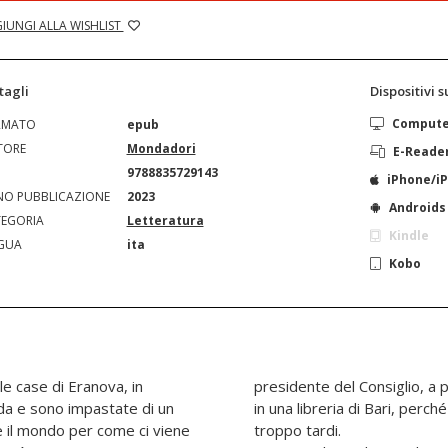
IUNGI ALLA WISHLIST
tagli
Dispositivi 
Comput
RMATO
epub
TORE
Mondadori
E-Reade
N
9788835729143
iPhone/i
O PUBBLICAZIONE
2023
Androids
EGORIA
Letteratura
Kindle
GUA
ita
Kobo
le case di Eranova, in
presidente del Consiglio, a p
nda e sono impastate di un
in una libreria di Bari, perch
 il mondo per come ci viene
troppo tardi.