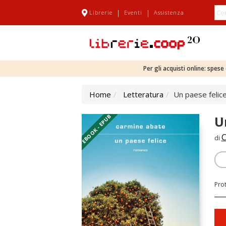
|
|
Librerie
Eventi
Assistenza
Per gli acquisti online: spes
Home
Letteratura
Un paese felic
EBOOK - EPUB
U
C
di
Pro