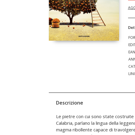
AGG
Det
FO
EDI
EA
ANN
CAT
LIN
Descrizione
Le pietre con cui sono state costruite 
Calabria, parlano la lingua della legge
magma ribollente capace di travolgere