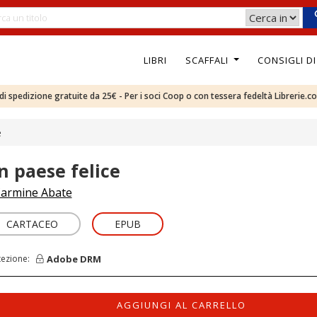
LIBRI
SCAFFALI
CONSIGLI D
e di spedizione gratuite da 25€ - Per i soci Coop o con tessera fedeltà Librerie.c
e
n paese felice
armine Abate
CARTACEO
EPUB
Adobe DRM
tezione:
AGGIUNGI AL CARRELLO