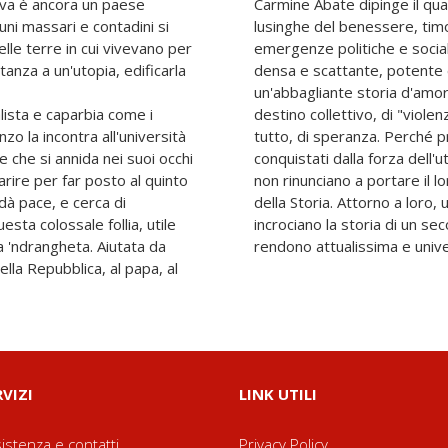
ova è ancora un paese
Carmine Abate dipinge il quad
ni massari e contadini si
lusinghe del benessere, timo
lle terre in cui vivevano per
emergenze politiche e sociali
tanza a un'utopia, edificarla
densa e scattante, potente
un'abbagliante storia d'amore 
lista e caparbia come i
destino collettivo, di "viol
o la incontra all'università
tutto, di speranza. Perché p
ne che si annida nei suoi occhi
conquistati dalla forza dell'u
arire per far posto al quinto
non rinunciano a portare il l
 dà pace, e cerca di
della Storia. Attorno a loro,
sta colossale follia, utile
incrociano la storia di un se
a 'ndrangheta. Aiutata da
rendono attualissima e unive
ella Repubblica, al papa, al
RVIZI
LINK UTILI
istenza e contatti
Privacy Policy