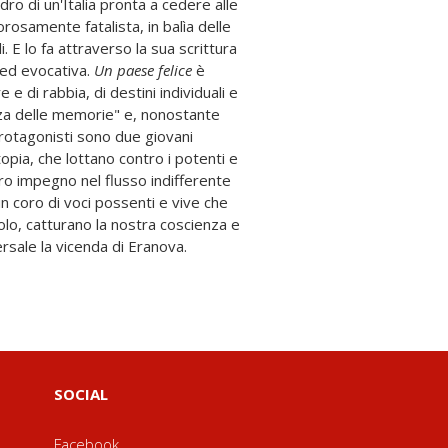
ro di un'Italia pronta a cedere alle
rosamente fatalista, in balìa delle
. E lo fa attraverso la sua scrittura
 ed evocativa.
Un paese felice
è
e di rabbia, di destini individuali e
enza delle memorie" e, nonostante
rotagonisti sono due giovani
topia, che lottano contro i potenti e
oro impegno nel flusso indifferente
 un coro di voci possenti e vive che
colo, catturano la nostra coscienza e
rsale la vicenda di Eranova.
SOCIAL
Facebook