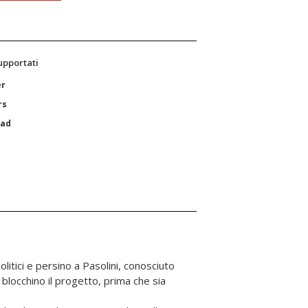
supportati
er
rs
Pad
olitici e persino a Pasolini, conosciuto
é blocchino il progetto, prima che sia