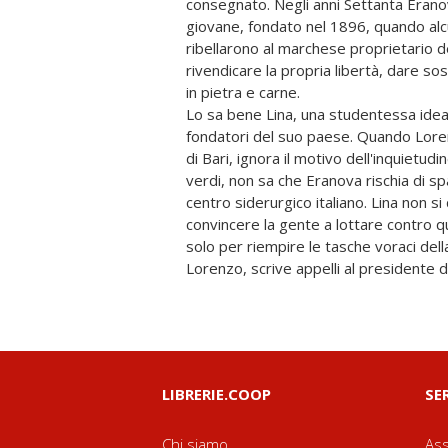
consegnato. Negli anni Settanta Eran
giovane, fondato nel 1896, quando alcu
ribellarono al marchese proprietario de
rivendicare la propria libertà, dare sos
in pietra e carne.
Lo sa bene Lina, una studentessa idea
fondatori del suo paese. Quando Lorenz
di Bari, ignora il motivo dell'inquietudi
verdi, non sa che Eranova rischia di sp
centro siderurgico italiano. Lina non si
convincere la gente a lottare contro que
solo per riempire le tasche voraci dell
Lorenzo, scrive appelli al presidente d
LIBRERIE.COOP
SE
Chi siamo
Ass