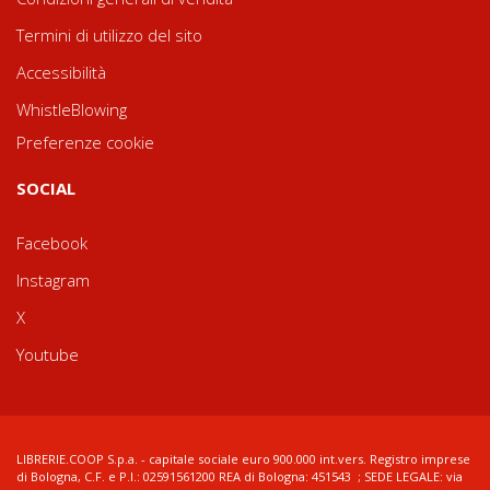
Termini di utilizzo del sito
Accessibilità
WhistleBlowing
Preferenze cookie
SOCIAL
Facebook
Instagram
X
Youtube
LIBRERIE.COOP S.p.a. - capitale sociale euro 900.000 int.vers. Registro imprese
di Bologna, C.F. e P.I.: 02591561200 REA di Bologna: 451543 ; SEDE LEGALE: via