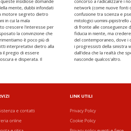
da queste insidiose domande
cimenti azzardati. Dai social
ella mente, dubbi infondati
azioni a costo zero) alla
un motore segreto dietro
 dalla famiglia Kennedy ai
i in cui la mala
a, Ferraresi ci pone
o crescere l'interesse per
uale tendenza a non avere
 sposato la convinzione che
n viaggio inedito sul crinale
rimentiamo è poco più di
della destra reazionaria e
tti interpretativi dietro alla
tengono per mano, accomunati
a il pregio di essere
o è una copertura che
 oscura e disperata. Il
nasconde qualcos'altro.
RVIZI
LINK UTILI
istenza e contatti
Privacy Policy
reria online
Cookie Policy
nota e ritira
Privacy policy eventi e fiere