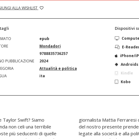
IUNGI ALLA WISHLIST
tagli
Dispositivi 
Comput
RMATO
epub
TORE
Mondadori
E-Reade
N
9788835736257
iPhone/i
O PUBBLICAZIONE
2024
Androids
EGORIA
Attualità e politica
Kindle
GUA
ita
Kobo
 Taylor Swift? Siamo
uadro attuale e inedito
nda non celi una terribile
 cinque grandi delusioni
ste più seducenti di quelle
a contemporanea che hanno