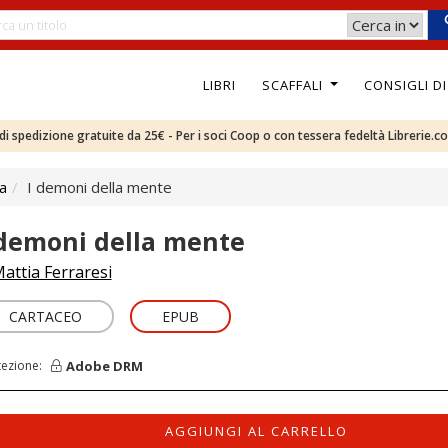
LIBRI
SCAFFALI
CONSIGLI D
e di spedizione gratuite da 25€ - Per i soci Coop o con tessera fedeltà Librerie.c
ca
I demoni della mente
 demoni della mente
attia Ferraresi
CARTACEO
EPUB
Adobe DRM
tezione:
AGGIUNGI AL CARRELLO