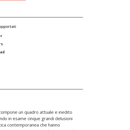
supportati
er
rs
Pad