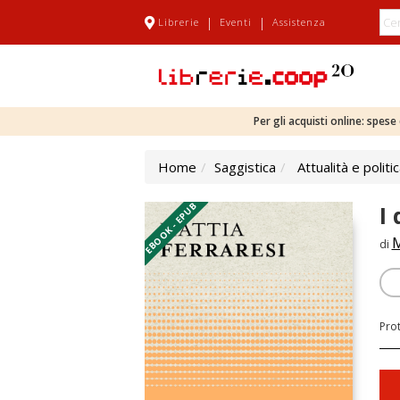
|
|
Librerie
Eventi
Assistenza
Per gli acquisti online: spes
Home
Saggistica
Attualità e politi
EBOOK - EPUB
I
M
di
Pro