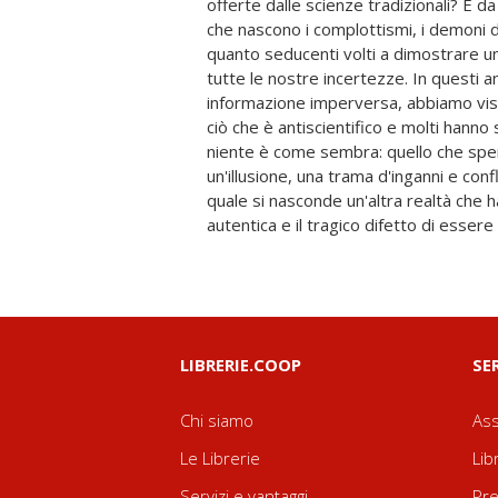
offerte dalle scienze tradizionali? È 
concorso a radicalizzare i nostri convin
che nascono i complottismi, i demoni d
network (come nuove fonti di inform
quanto seducenti volti a dimostrare 
confusione tra scienza e pseudoscienza,
tutte le nostre incertezze. In questi ann
mitologici uomini-pipistrello avvistati sulla Lun
informazione imperversa, abbiamo vist
di fronte alle conseguenze dell'att
ciò che è antiscientifico e molti hanno
fiducia in niente, ma credere a tutto. U
niente è come sembra: quello che spe
del contemporaneo, dove i complottisti 
un'illusione, una trama d'inganni e confli
i progressisti della sinistra woke si 
quale si nasconde un'altra realtà che h
dall'idea che la realtà che sperimentiam
autentica e il tragico difetto di essere
LIBRERIE.COOP
SE
Chi siamo
Ass
Le Librerie
Lib
Servizi e vantaggi
Pre