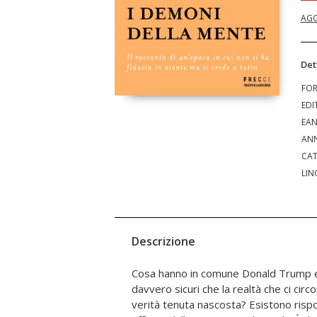
AGG
Det
FO
EDI
EA
ANN
CAT
LIN
Descrizione
Cosa hanno in comune Donald Trump e
giornalista Mattia Ferraresi compone un q
davvero sicuri che la realtà che ci circo
del nostro presente prendendo in esame
verità tenuta nascosta? Esistono rispo
legate alla società e alla politic