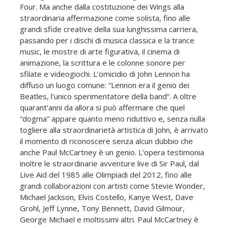
Four. Ma anche dalla costituzione dei Wings alla
straordinaria affermazione come solista, fino alle
grandi sfide creative della sua lunghissima carriera,
passando per i dischi di musica classica e la trance
music, le mostre di arte figurativa, il cinema di
animazione, la scrittura e le colonne sonore per
sfilate e videogiochi. L’omicidio di John Lennon ha
diffuso un luogo comune: “Lennon era il genio dei
Beatles, l’unico sperimentatore della band”. A oltre
quarant’anni da allora si può affermare che quel
“dogma” appare quanto meno riduttivo e, senza nulla
togliere alla straordinarietà artistica di John, è arrivato
il momento di riconoscere senza alcun dubbio che
anche Paul McCartney è un genio. L’opera testimonia
inoltre le straordinarie avventure live di Sir Paul, dal
Live Aid del 1985 alle Olimpiadi del 2012, fino alle
grandi collaborazioni con artisti come Stevie Wonder,
Michael Jackson, Elvis Costello, Kanye West, Dave
Grohl, Jeff Lynne, Tony Bennett, David Gilmour,
George Michael e moltissimi altri. Paul McCartney è