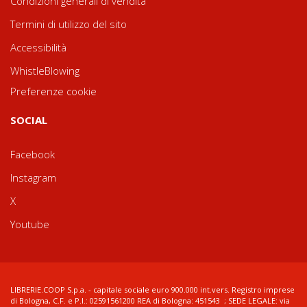
Condizioni generali di vendita
Termini di utilizzo del sito
Accessibilità
WhistleBlowing
Preferenze cookie
SOCIAL
Facebook
Instagram
X
Youtube
LIBRERIE.COOP S.p.a. - capitale sociale euro 900.000 int.vers. Registro imprese
di Bologna, C.F. e P.I.: 02591561200 REA di Bologna: 451543 ; SEDE LEGALE: via