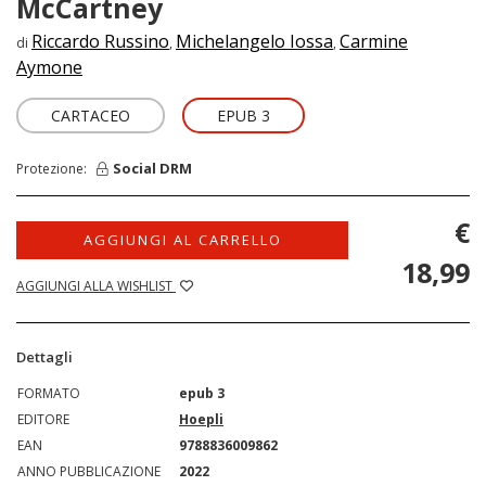
McCartney
Riccardo Russino
Michelangelo Iossa
Carmine
di
,
,
Aymone
CARTACEO
EPUB 3
Social DRM
Protezione:
€
AGGIUNGI AL CARRELLO
18,99
AGGIUNGI ALLA WISHLIST
Dettagli
FORMATO
epub 3
EDITORE
Hoepli
EAN
9788836009862
ANNO PUBBLICAZIONE
2022