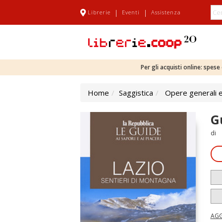
|
|
Librerie
Eventi
Assistenza
Per gli acquisti online: spes
Home
Saggistica
Opere generali e
G
di
AGG