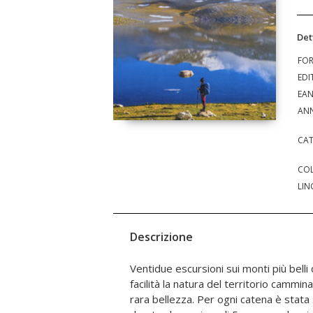
Det
FO
EDI
EA
ANN
CAT
COL
LIN
Descrizione
Ventidue escursioni sui monti più belli
Monti della Laga, nel polmone verde d
facilità la natura del territorio camm
poi, oltre alla puntuale descrizione d
rara bellezza. Per ogni catena è stata 
anche itinerari storico-culturali nei