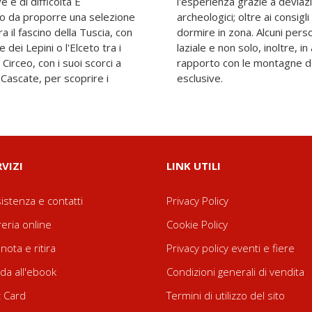
 e di difficoltà E
musei, borghi e siti
odo da proporre una selezione
 dove mangiare, comprare e
a il fascino della Tuscia, con
simbolo dell'escursionismo
 dei Lepini o l'Elceto tra i
el volume raccontano il loro
l Circeo, con i suoi scorci a
ne, attraverso interviste
 Cascate, per scoprire i
esclusive.
RVIZI
LINK UTILI
istenza e contatti
Privacy Policy
reria online
Cookie Policy
nota e ritira
Privacy policy eventi e fiere
da all'ebook
Condizioni generali di vendita
t Card
Termini di utilizzo del sito