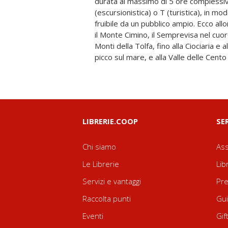
durata al massimo di 5 ore complessive
l'esperienza grazie a deviazioni tra chiese, 
(escursionistica) o T (turistica), in m
archeologici; oltre ai consigli su
fruibile da un pubblico ampio. Ecco allor
dormire in zona. Alcuni personaggi 
il Monte Cimino, il Semprevisa nel cuore
laziale e non solo, inoltre, in apertura d
Monti della Tolfa, fino alla Ciociaria e a
rapporto con le montagne della Regio
picco sul mare, e alla Valle delle Cento
LIBRERIE.COOP
SE
Chi siamo
Ass
Le Librerie
Lib
Servizi e vantaggi
Pre
Raccolta punti
Gui
Eventi
Gif