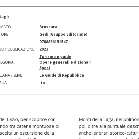
tagli
RMATO
Brossura
TORE
Gedi (Gruppo Editoriale)
N
9788836151547
O PUBBLICAZIONE
2023
Turismo e guide
EGORIA
Opere generali e dizionari
Sport
LANA / SERIE
Le Guide di Repubblica
GUA
ita
 del Lazio, per scoprire con
ella Sabina. Per ogni area
inando tra catene montuose di
el sentiero, la Guida propone
scelta un'escursione della
 dintorni, per arricchire