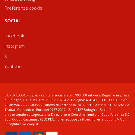
Preferenze cookie
SOCIAL
Facebook
Instagram
X
Youtube
LIBRERIE.COOP S.p.a. - capitale sociale euro 900.000 int.vers. Registro imprese
di Bologna, C.F. e P.I.: 02591561200 REA di Bologna: 451543 ; SEDE LEGALE: via
Villanova, 29/7 - 40055 Villanova di Castenaso (BO) - SEDE AMMINISTRATIVA: via
Trattati Comunitari Europei 1957-2007, 13 - 40127 Bologna - Società
unipersonale sottoposta alla Direzione e Coordinamento di Coop Alleanza 3.0
Soc. Coop., Castenaso (BO) PEC: libreriecoopspa@pec.librerie.coop.it MAIL:
info@librerie.coop.it