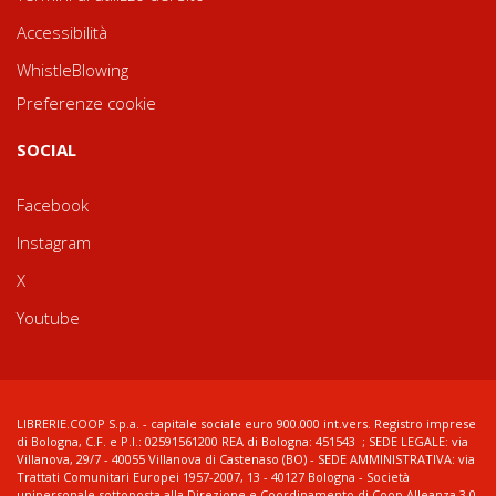
Accessibilità
WhistleBlowing
Preferenze cookie
SOCIAL
Facebook
Instagram
X
Youtube
LIBRERIE.COOP S.p.a. - capitale sociale euro 900.000 int.vers. Registro imprese
di Bologna, C.F. e P.I.: 02591561200 REA di Bologna: 451543 ; SEDE LEGALE: via
Villanova, 29/7 - 40055 Villanova di Castenaso (BO) - SEDE AMMINISTRATIVA: via
Trattati Comunitari Europei 1957-2007, 13 - 40127 Bologna - Società
unipersonale sottoposta alla Direzione e Coordinamento di Coop Alleanza 3.0