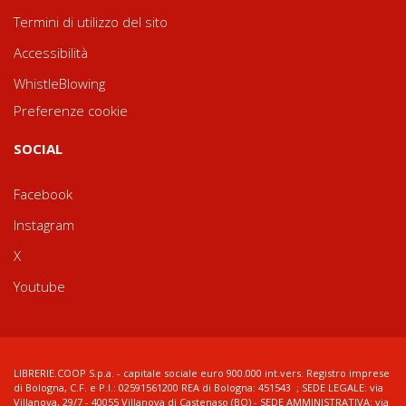
Termini di utilizzo del sito
Accessibilità
WhistleBlowing
Preferenze cookie
SOCIAL
Facebook
Instagram
X
Youtube
LIBRERIE.COOP S.p.a. - capitale sociale euro 900.000 int.vers. Registro imprese
di Bologna, C.F. e P.I.: 02591561200 REA di Bologna: 451543 ; SEDE LEGALE: via
Villanova, 29/7 - 40055 Villanova di Castenaso (BO) - SEDE AMMINISTRATIVA: via