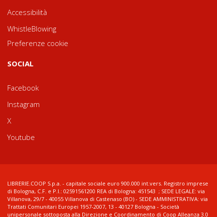
Accessibilità
WhistleBlowing
Preferenze cookie
SOCIAL
Facebook
Instagram
X
Youtube
LIBRERIE.COOP S.p.a. - capitale sociale euro 900.000 int.vers. Registro imprese
di Bologna, C.F. e P.I.: 02591561200 REA di Bologna: 451543 ; SEDE LEGALE: via
Villanova, 29/7 - 40055 Villanova di Castenaso (BO) - SEDE AMMINISTRATIVA: via
Trattati Comunitari Europei 1957-2007, 13 - 40127 Bologna - Società
unipersonale sottoposta alla Direzione e Coordinamento di Coop Alleanza 3.0