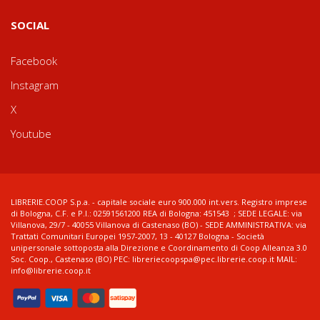
SOCIAL
Facebook
Instagram
X
Youtube
LIBRERIE.COOP S.p.a. - capitale sociale euro 900.000 int.vers. Registro imprese
di Bologna, C.F. e P.I.: 02591561200 REA di Bologna: 451543 ; SEDE LEGALE: via
Villanova, 29/7 - 40055 Villanova di Castenaso (BO) - SEDE AMMINISTRATIVA: via
Trattati Comunitari Europei 1957-2007, 13 - 40127 Bologna - Società
unipersonale sottoposta alla Direzione e Coordinamento di Coop Alleanza 3.0
Soc. Coop., Castenaso (BO) PEC: libreriecoopspa@pec.librerie.coop.it MAIL:
info@librerie.coop.it