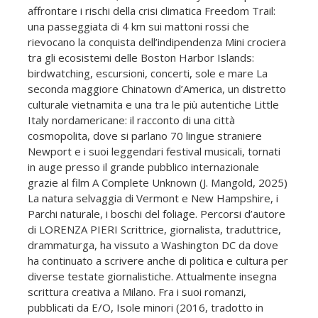
affrontare i rischi della crisi climatica Freedom Trail:
una passeggiata di 4 km sui mattoni rossi che
rievocano la conquista dell’indipendenza Mini crociera
tra gli ecosistemi delle Boston Harbor Islands:
birdwatching, escursioni, concerti, sole e mare La
seconda maggiore Chinatown d’America, un distretto
culturale vietnamita e una tra le più autentiche Little
Italy nordamericane: il racconto di una città
cosmopolita, dove si parlano 70 lingue straniere
Newport e i suoi leggendari festival musicali, tornati
in auge presso il grande pubblico internazionale
grazie al film A Complete Unknown (J. Mangold, 2025)
La natura selvaggia di Vermont e New Hampshire, i
Parchi naturale, i boschi del foliage. Percorsi d’autore
di LORENZA PIERI Scrittrice, giornalista, traduttrice,
drammaturga, ha vissuto a Washington DC da dove
ha continuato a scrivere anche di politica e cultura per
diverse testate giornalistiche. Attualmente insegna
scrittura creativa a Milano. Fra i suoi romanzi,
pubblicati da E/O, Isole minori (2016, tradotto in