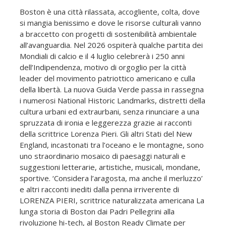
Boston è una città rilassata, accogliente, colta, dove
si mangia benissimo e dove le risorse culturali vanno
a braccetto con progetti di sostenibilità ambientale
all’avanguardia. Nel 2026 ospiterà qualche partita dei
Mondiali di calcio e il 4 luglio celebrerà i 250 anni
dell’Indipendenza, motivo di orgoglio per la città
leader del movimento patriottico americano e culla
della libertà. La nuova Guida Verde passa in rassegna
i numerosi National Historic Landmarks, distretti della
cultura urbani ed extraurbani, senza rinunciare a una
spruzzata di ironia e leggerezza grazie ai racconti
della scrittrice Lorenza Pieri. Gli altri Stati del New
England, incastonati tra l’oceano e le montagne, sono
uno straordinario mosaico di paesaggi naturali e
suggestioni letterarie, artistiche, musicali, mondane,
sportive. ‘Considera l’aragosta, ma anche il merluzzo’
e altri racconti inediti dalla penna irriverente di
LORENZA PIERI, scrittrice naturalizzata americana La
lunga storia di Boston dai Padri Pellegrini alla
rivoluzione hi-tech, al Boston Ready Climate per