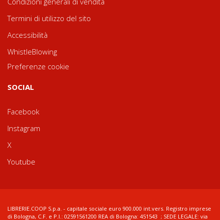
Condizioni generali di vendita
Termini di utilizzo del sito
Accessibilità
WhistleBlowing
Preferenze cookie
SOCIAL
Facebook
Instagram
X
Youtube
LIBRERIE.COOP S.p.a. - capitale sociale euro 900.000 int.vers. Registro imprese
di Bologna, C.F. e P.I.: 02591561200 REA di Bologna: 451543 ; SEDE LEGALE: via