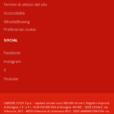
Termini di utilizzo del sito
Accessibilità
WhistleBlowing
Preferenze cookie
SOCIAL
Facebook
Instagram
X
Youtube
LIBRERIE.COOP S.p.a. - capitale sociale euro 900.000 int.vers. Registro imprese
di Bologna, C.F. e P.I.: 02591561200 REA di Bologna: 451543 ; SEDE LEGALE: via
Villanova, 29/7 - 40055 Villanova di Castenaso (BO) - SEDE AMMINISTRATIVA: via