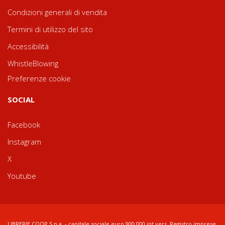
Condizioni generali di vendita
Termini di utilizzo del sito
Accessibilità
WhistleBlowing
Preferenze cookie
SOCIAL
Facebook
Instagram
X
Youtube
LIBRERIE.COOP S.p.a. - capitale sociale euro 900.000 int.vers. Registro imprese