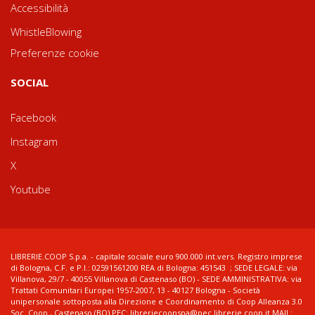
Accessibilità
WhistleBlowing
Preferenze cookie
SOCIAL
Facebook
Instagram
X
Youtube
LIBRERIE.COOP S.p.a. - capitale sociale euro 900.000 int.vers. Registro imprese
di Bologna, C.F. e P.I.: 02591561200 REA di Bologna: 451543 ; SEDE LEGALE: via
Villanova, 29/7 - 40055 Villanova di Castenaso (BO) - SEDE AMMINISTRATIVA: via
Trattati Comunitari Europei 1957-2007, 13 - 40127 Bologna - Società
unipersonale sottoposta alla Direzione e Coordinamento di Coop Alleanza 3.0
Soc. Coop., Castenaso (BO) PEC: libreriecoopspa@pec.librerie.coop.it MAIL: