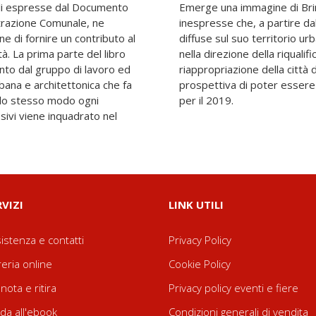
ali espresse dal Documento
e luogo dalle potenzialità
trazione Comunale, ne
ni, con azioni puntuali e
fine di fornire un contributo al
rebbe avere una forte spinta
tà. La prima parte del libro
cazione urbana e della
nto dal gruppo di lavoro ed
e dei suoi cittadini con la
rbana e architettonica che fa
quale capitale della cultura
llo stesso modo ogni
per il 2019.
sivi viene inquadrato nel
RVIZI
LINK UTILI
istenza e contatti
Privacy Policy
reria online
Cookie Policy
nota e ritira
Privacy policy eventi e fiere
da all'ebook
Condizioni generali di vendita