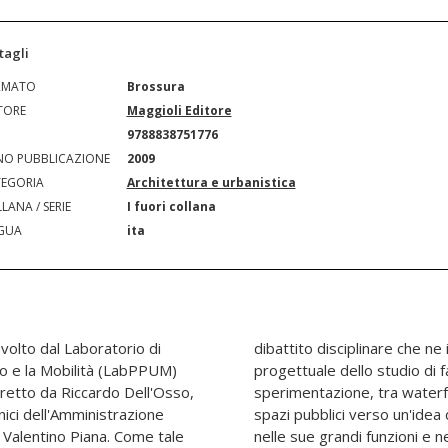
tagli
RMATO
Brossura
TORE
Maggioli Editore
N
9788838751776
O PUBBLICAZIONE
2009
EGORIA
Architettura e urbanistica
LANA / SERIE
I fuori collana
GUA
ita
 svolto dal Laboratorio di
'impostazione analitica e
o e la Mobilità (LabPPUM)
ità delle aree oggetto di
diretto da Riccardo Dell'Osso,
idenza, tra infrastrutture e
nici dell'Amministrazione
sa, sostenibile, rinnovata
 Valentino Piana. Come tale
ggio dell'ambiente urbano.