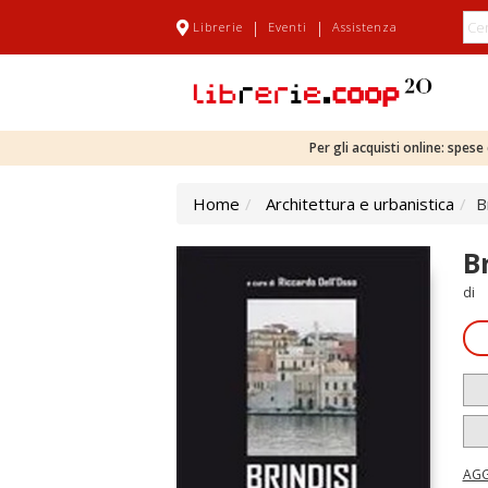
|
|
Librerie
Eventi
Assistenza
Per gli acquisti online: spes
Home
Architettura e urbanistica
B
B
di
AGG