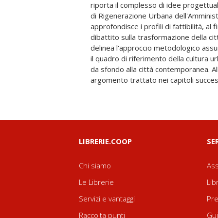
riporta il complesso di idee progettu
Emerge una immagine di Brindisi qual
di Rigenerazione Urbana dell'Amminis
inespresse che, a partire dalle sue vocazio
approfondisce i profili di fattibilità, al 
diffuse sul suo territorio urbano pot
dibattito sulla trasformazione della cit
nella direzione della riqualifi
delinea l'approccio metodologico assu
riappropriazione della città da part
il quadro di riferimento della cultura u
prospettiva di poter essere designata 
da sfondo alla città contemporanea. A
argomento trattato nei capitoli succes
LIBRERIE.COOP
SE
Chi siamo
Ass
Le Librerie
Lib
Servizi e vantaggi
Pre
Raccolta punti
Gui