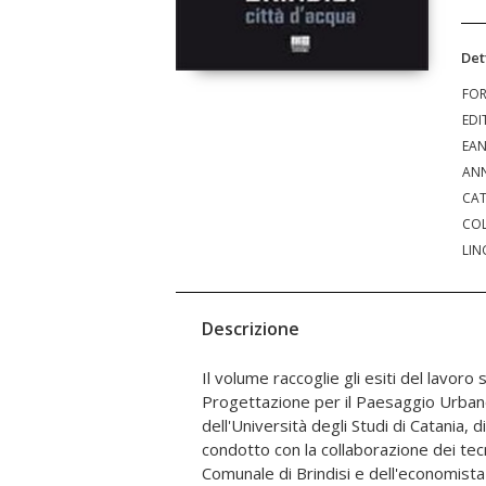
Det
FO
EDI
EA
ANN
CAT
COL
LIN
Descrizione
Il volume raccoglie gli esiti del lavoro
dibattito disciplinare che ne in-forma l
Progettazione per il Paesaggio Urban
progettuale dello studio di fattibil
dell'Università degli Studi di Catania, 
sperimentazione, tra waterfront e res
condotto con la collaborazione dei tec
spazi pubblici verso un'idea di città coe
Comunale di Brindisi e dell'economista
nelle sue grandi funzioni e nel paesa