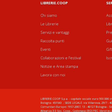
LIBRERIE.COOP
SE
Chi siamo
Ass
Le Librerie
Lib
Servizi e vantaggi
Pre
Raccolta punti
Gui
Eventi
Gif
Collaborazioni e Festival
Isc
Notizie e Area stampa
Lavora con noi
LIBRERIE.COOP S.p.a. - capitale sociale euro 900.000 in
Bologna: 451543 ; SEDE LEGALE: via Villanova, 29/7 - 4
Comunitari Europei 1957-2007, 13 - 40127 Bologna - S
Alleanza 3.0 Soc. Coop., Castenaso (BO) PEC: librerie