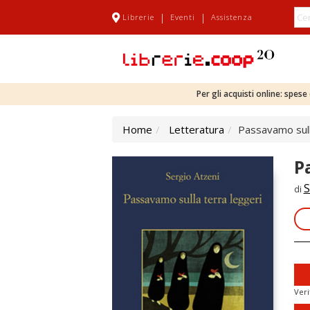
|
|
Librerie
Eventi
Assistenza
Per gli acquisti online: spes
Home
Letteratura
Passavamo sull
P
S
di
Veri