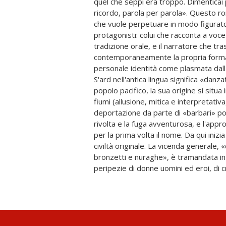
quel che seppi era troppo. Dimenticai 
oggetti, di nascite di riti e arti,
ricordo, parola per parola». Questo r
suggestivi. Un'età felice culminante nell'
che vuole perpetuare in modo figurato 
ereditari - fin dal primo di essi, una d
protagonisti: colui che racconta a vo
Sardegna caratterizzata da forme di partec
tradizione orale, e il narratore che tras
una data segna il termine della storia mag
contemporaneamente la propria formazi
qui raccontate: il 1409, la fine dell'
personale identità come plasmata dal
conquista aragonese. L'ambizione di S
S'ard nell'antica lingua significa «danzat
scrittore morto ancora giovane (e 
popolo pacifico, la sua origine si situa 
culture, aedo, cacciatore di storie inatt
fiumi (allusione, mitica e interpretativ
la sua Sardegna e la sua storia mill
deportazione da parte di «barbari» popo
romanzo storico, ma in una narrazio
rivolta e la fuga avventurosa, e l'appro
storia, come appunto nella tradizion
per la prima volta il nome. Da qui inizi
ultimo libro ha la singolarità di e
civiltà originale. La vicenda generale, 
autocoscienza di un popolo, che «
bronzetti e nuraghe», è tramandata i
peripezie di donne uomini ed eroi, di cr