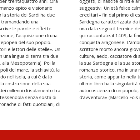
per trentaquattro anni. Ora
 di cose memorabili e miti
omanzo epico e visionario
era dei «giudici», i sovrani
la storia dei Sardi ha due
onna - dell'autonomia della
ce tramandando una
ipazione popolare. E
crive le parole e riflette
giore e delle vicissitudini
one, l'acquisizione di una
indipendenza dell'Isola e la
l'epopea del suo popolo.
ergio Atzeni, amatissimo
ori e lettori delle stelle». Un
antropologo, storico delle
in una lingua di terra tra due
uali), era di raccontare tutta
a, alla Mesopotamia). Poi la
enaria, non attraverso un
li del mare, la schiavitù, la
ne che fosse eco della sua
do nell'isola, a cui è dato
e orale. Così questo suo
a la costruzione della sua
ssere una storia della
«dei millenni di isolamento tra
ha la presa di un romanzo
ntessendola senza sosta di
d'avventura» (Marcello Fois n
onache di fatti quotidiani, di