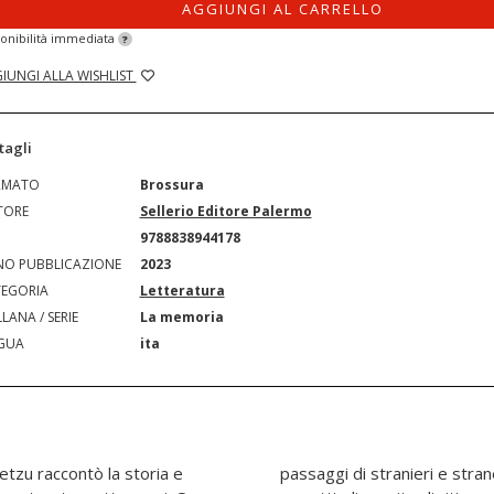
AGGIUNGI AL CARRELLO
onibilità immediata
?
IUNGI ALLA WISHLIST
tagli
RMATO
Brossura
TORE
Sellerio Editore Palermo
N
9788838944178
O PUBBLICAZIONE
2023
EGORIA
Letteratura
LANA / SERIE
La memoria
GUA
ita
etzu raccontò la storia e
 battesimi di luoghi e di