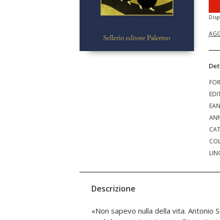
Disp
AGG
Det
FO
EDI
EA
ANN
CAT
COL
LIN
Descrizione
«Non sapevo nulla della vita. Antonio S
passaggi di stranieri e stranezze, di