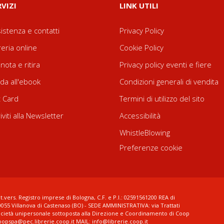
RVIZI
LINK UTILI
istenza e contatti
Privacy Policy
reria online
Cookie Policy
nota e ritira
Privacy policy eventi e fiere
da all'ebook
Condizioni generali di vendita
t Card
Termini di utilizzo del sito
riviti alla Newsletter
Accessibilità
WhistleBlowing
Preferenze cookie
t.vers. Registro imprese di Bologna, C.F. e P.I.: 02591561200 REA di
0055 Villanova di Castenaso (BO) - SEDE AMMINISTRATIVA: via Trattati
ocietà unipersonale sottoposta alla Direzione e Coordinamento di Coop
coopspa@pec.librerie.coop.it MAIL: info@librerie.coop.it