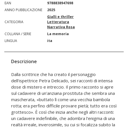
EAN
9788838947698
ANNO PUBBLICAZIONE
2025
Gialli e thriller
CATEGORIA
Letteratura
Narrativa Rosa
COLLANA / SERIE
La memoria
LINGUA
ita
Descrizione
Dalla scrittrice che ha creato il personaggio
dell'ispettrice Petra Delicado, sei racconti di intensa
dose di mistero e intreccio. Il primo racconto si apre
sul cadavere di un'anziana prostituta che sembra una
mascherata, «buttato lì come una vecchia bambola
rotta; era perfino difficile provare pietà; tutto era così
grottesco». È così che inizia anche negli altri racconti:
un cadavere indefinibile, che adombra l'enigma di una
realtà irreale, inverosimile, su cui si focalizza subito la