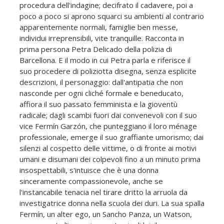
procedura dell'indagine; decifrato il cadavere, poi a
poco a poco si aprono squarci su ambienti al contrario
apparentemente normali, famiglie ben messe,
individui irreprensibili, vite tranquille. Racconta in
prima persona Petra Delicado della polizia di
Barcellona. E il modo in cui Petra parla e riferisce il
suo procedere di poliziotta disegna, senza esplicite
descrizioni, il personaggio: dall'antipatia che non
nasconde per ogni cliché formale e beneducato,
affiora il suo passato femminista e la gioventù
radicale; dagli scambi fuori dai convenevoli con il suo
vice Fermín Garzón, che punteggiano il loro ménage
professionale, emerge il suo graffiante umorismo; dai
silenzi al cospetto delle vittime, o di fronte ai motivi
umani e disumani dei colpevoli fino a un minuto prima
insospettabili, s'intuisce che è una donna
sinceramente compassionevole, anche se
l'instancabile tenacia nel tirare dritto la arruola da
investigatrice donna nella scuola dei duri. La sua spalla
Fermín, un alter ego, un Sancho Panza, un Watson,