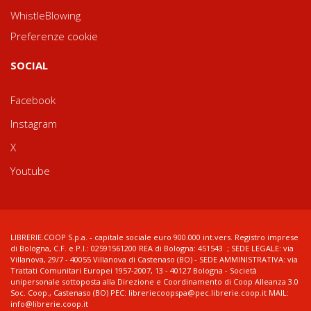
WhistleBlowing
Preferenze cookie
SOCIAL
Facebook
Instagram
X
Youtube
LIBRERIE.COOP S.p.a. - capitale sociale euro 900.000 int.vers. Registro imprese
di Bologna, C.F. e P.I.: 02591561200 REA di Bologna: 451543 ; SEDE LEGALE: via
Villanova, 29/7 - 40055 Villanova di Castenaso (BO) - SEDE AMMINISTRATIVA: via
Trattati Comunitari Europei 1957-2007, 13 - 40127 Bologna - Società
unipersonale sottoposta alla Direzione e Coordinamento di Coop Alleanza 3.0
Soc. Coop., Castenaso (BO) PEC: libreriecoopspa@pec.librerie.coop.it MAIL:
info@librerie.coop.it