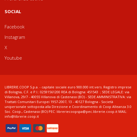
SOCIAL
Facebook
Instagram
X
Youtube
LIBRERIE.COOP S.p.a. - capitale sociale euro 900.000 int.vers. Registro imprese
di Bologna, C.F. e P.I.: 02591561200 REA di Bologna: 451543 ; SEDE LEGALE: via
Villanova, 29/7 - 40055 Villanova di Castenaso (BO) - SEDE AMMINISTRATIVA: via
Trattati Comunitari Europei 1957-2007, 13 - 40127 Bologna - Società
unipersonale sottoposta alla Direzione e Coordinamento di Coop Alleanza 3.0
Soc. Coop., Castenaso (BO) PEC: libreriecoopspa@pec.librerie.coop.it MAIL:
info@librerie.coop.it